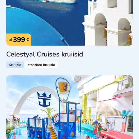
399
al
€
Celestyal Cruises kruiisid
Kruiisid
standard kruiisid