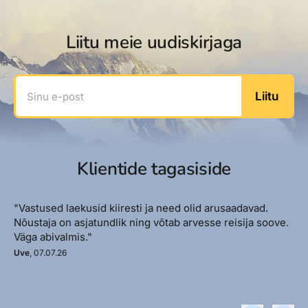
Liitu meie uudiskirjaga
Sinu e-post
Liitu
Klientide tagasiside
"Vastused laekusid kiiresti ja need olid arusaadavad.
Nõustaja on asjatundlik ning võtab arvesse reisija soove.
Väga abivalmis."
Uve
, 07.07.26