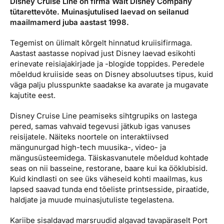
Disney Cruise Line on firma Walt Disney Company
tütarettevõte. Muinasjutulised laevad on seilanud
maailmamerd juba aastast 1998.
Tegemist on ülimalt kõrgelt hinnatud kruiisifirmaga.
Aastast aastasse nopivad just Disney laevad esikohti
erinevate reisiajakirjade ja -blogide toppides. Peredele
mõeldud kruiiside seas on Disney absoluutses tipus, kuid
väga palju plusspunkte saadakse ka avarate ja mugavate
kajutite eest.
Disney Cruise Line peamiseks sihtgrupiks on lastega
pered, samas vahvaid tegevusi jätkub igas vanuses
reisijatele. Näiteks noortele on interaktiivsed
mängunurgad high-tech muusika-, video- ja
mängusüsteemidega. Täiskasvanutele mõeldud kohtade
seas on nii basseine, restorane, baare kui ka ööklubisid.
Kuid kindlasti on see üks väheseid kohti maailmas, kus
lapsed saavad tunda end tõeliste printsesside, piraatide,
haldjate ja muude muinasjutuliste tegelastena.
Kariibe sisaldavad marsruudid algavad tavapäraselt Port