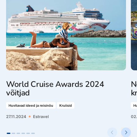
World Cruise Awards 2024
N
võitjad
k
Huvitavad ideed ja reisinõu
Kruiisid
Hu
27.11.2024
Estravel
02