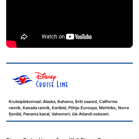
Reisitarvete e-pood
Meist
Kuldkaart
Ettevõttest, kontaktid, reisikonsultandi teenus, tule
Airalo eSIM
Platinum Club
tööle, uudised...
Reisija meelespea
Püsisoodustused
Ettevõttest
Boonuspunktid
Kontaktid
Reisikonsultandi teenus
Tule tööle
Uudised
Kruiisipiirkonnad: Alaska, Bahama, Briti saared, California
rannik, Kanada rannik, Kariibid, Põhja-Euroopa, Mehhiko, Norra
fjordid, Panama kanal, Vahemeri, üle Atlandi ookeani.