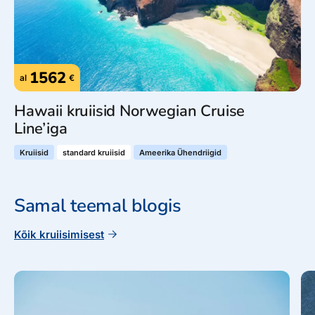
1562
al
€
Hawaii kruiisid Norwegian Cruise
Line’iga
Kruiisid
standard kruiisid
Ameerika Ühendriigid
Samal teemal blogis
Kõik kruiisimisest