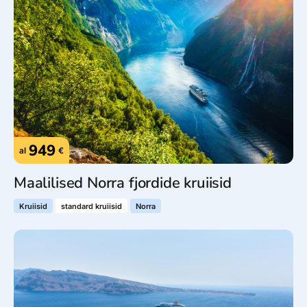
949
al
€
Maalilised Norra fjordide kruiisid
Kruiisid
standard kruiisid
Norra