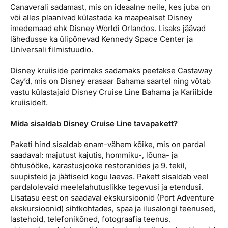
Canaverali sadamast, mis on ideaalne neile, kes juba on
või alles plaanivad külastada ka maapealset Disney
imedemaad ehk Disney Worldi Orlandos. Lisaks jäävad
lähedusse ka ülipõnevad Kennedy Space Center ja
Universali filmistuudio.
Disney kruiiside parimaks sadamaks peetakse Castaway
Cay’d, mis on Disney erasaar Bahama saartel ning võtab
vastu külastajaid Disney Cruise Line Bahama ja Kariibide
kruiisidelt.
Mida sisaldab Disney Cruise Line tavapakett?
Paketi hind sisaldab enam-vähem kõike, mis on pardal
saadaval: majutust kajutis, hommiku-, lõuna- ja
õhtusööke, karastusjooke restoranides ja 9. tekil,
suupisteid ja jäätiseid kogu laevas. Pakett sisaldab veel
pardalolevaid meelelahutuslikke tegevusi ja etendusi.
Lisatasu eest on saadaval ekskursioonid (Port Adventure
ekskursioonid) sihtkohtades, spaa ja ilusalongi teenused,
lastehoid, telefonikõned, fotograafia teenus,