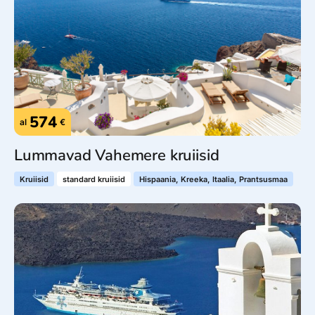
574
al
€
Lummavad Vahemere kruiisid
Kruiisid
standard kruiisid
Hispaania, Kreeka, Itaalia, Prantsusmaa