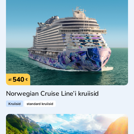
540
al
€
Norwegian Cruise Line’i kruiisid
Kruiisid
standard kruiisid