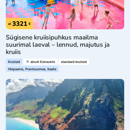
3321
al
€
Sügisene kruiisipuhkus maailma
suurimal laeval – lennud, majutus ja
kruiis
Kruiisid
ainult Estravelis
standard kruiisid
Hispaania, Prantsusmaa, Itaalia