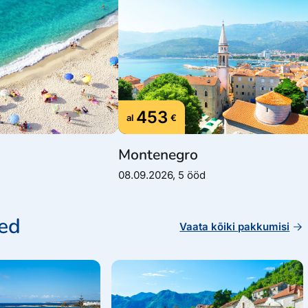
453
al
€
Montenegro
08.09.2026, 5 ööd
sed
Vaata kõiki pakkumisi