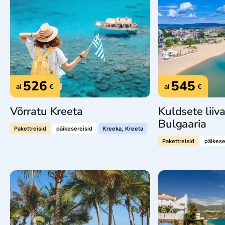
526
545
al
€
al
€
Võrratu Kreeta
Kuldsete lii
Bulgaaria
Pakettreisid
päikesereisid
Kreeka, Kreeta
Pakettreisid
päikese