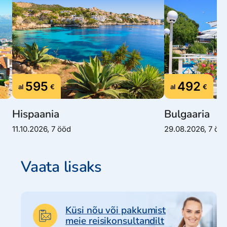
595
492
al
€
al
€
Hispaania
Bulgaaria
11.10.2026, 7 ööd
29.08.2026, 7 öö
Vaata lisaks
Küsi nõu või pakkumist
meie reisikonsultandilt