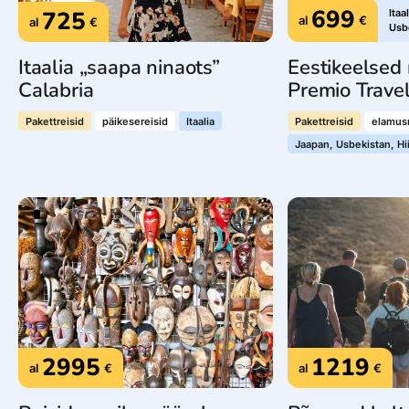
699
725
Itaa
al
€
al
€
Usbe
Itaalia „saapa ninaots”
Eestikeelsed 
Calabria
Premio Trave
Pakettreisid
päikesereisid
Itaalia
Pakettreisid
elamusr
Jaapan, Usbekistan, H
2995
1219
al
€
al
€