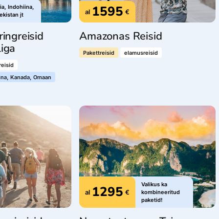
1595
lia, Indohiina,
al
€
kistan jt
ringreisid
Amazonas Reisid
liga
Pakettreisid
elamusreisid
eisid
iina, Kanada, Omaan
Valikus ka
1295
al
€
kombineeritud
paketid!