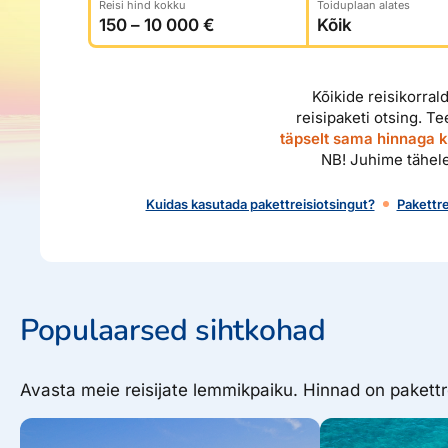
Reisi hind kokku
Toiduplaan alates
Ettevõttest, kontaktid, reisikonsultandi teenus, tule tööle, uu
Airalo eSIM
Platinum Club
Reisija meelespea
Püsisoodustused
Ettevõttest
Kõikide reisikorral
Boonuspunktid
Kontaktid
reisipaketi otsing. T
täpselt sama hinnaga ku
Reisikonsultandi teenus
NB! Juhime tähele
Tule tööle
Kuidas kasutada pakettreisiotsingut?
Pakettre
Uudised
Populaarsed sihtkohad
Avasta meie reisijate lemmikpaiku. Hinnad on pakett