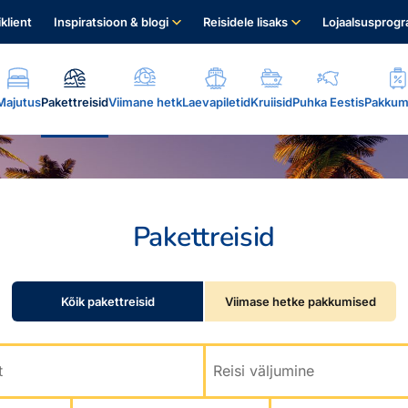
iklient
Inspiratsioon & blogi
Reisidele lisaks
Lojaalsusprog
Majutus
Pakettreisid
Viimane hetk
Laevapiletid
Kruiisid
Puhka Eestis
Pakkum
Pakettreisid
.
Kõik pakettreisid
Viimase hetke pakkumised
t
Reisi väljumine