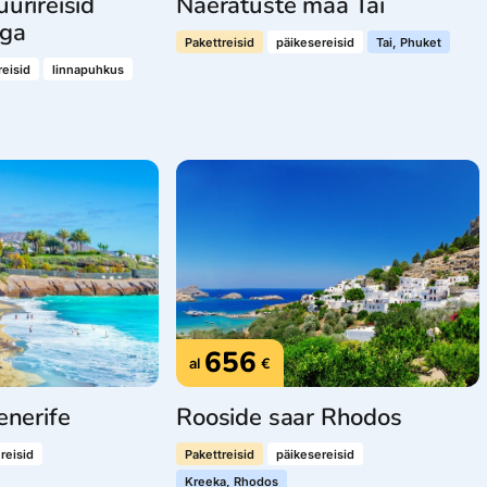
urireisid
Naeratuste maa Tai
ega
Pakettreisid
päikesereisid
Tai, Phuket
eisid
linnapuhkus
656
al
€
enerife
Rooside saar Rhodos
reisid
Pakettreisid
päikesereisid
Kreeka, Rhodos