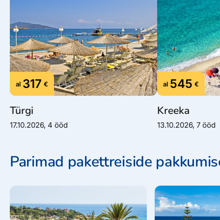
317
545
al
€
al
€
Türgi
Kreeka
17.10.2026, 4 ööd
13.10.2026, 7 ööd
Parimad pakettreiside pakkumi