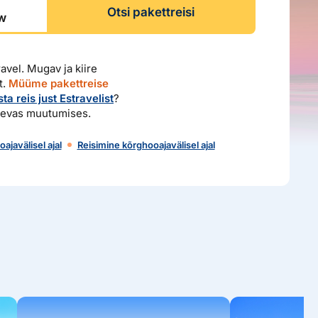
Otsi pakettreisi
avel. Mugav ja kiire
t.
Müüme pakettreise
ta reis just Estravelist
?
idevas muutumises.
ajavälisel ajal
Reisimine kõrghooajavälisel ajal