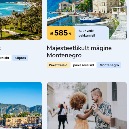
585
Suur valik
al
€
pakkumisi!
s
Majesteetlikult mägine
Montenegro
reisid
Küpros
Pakettreisid
päikesereisid
Montenegro