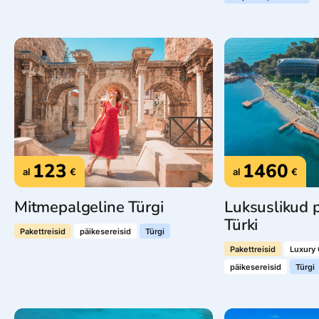
123
1460
al
€
al
€
Mitmepalgeline Türgi
Luksuslikud p
Türki
Pakettreisid
päikesereisid
Türgi
Pakettreisid
Luxury 
päikesereisid
Türgi