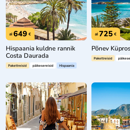
649
725
al
€
al
€
Hispaania kuldne rannik
Põnev Küpro
Costa Daurada
Pakettreisid
päikese
Pakettreisid
päikesereisid
Hispaania