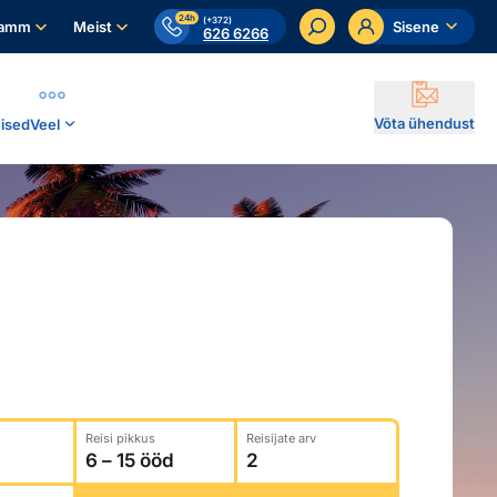
24h
(+372)
ramm
Meist
Sisene
626 6266
Võta ühendust
ised
Veel
Reisi pikkus
Reisijate arv