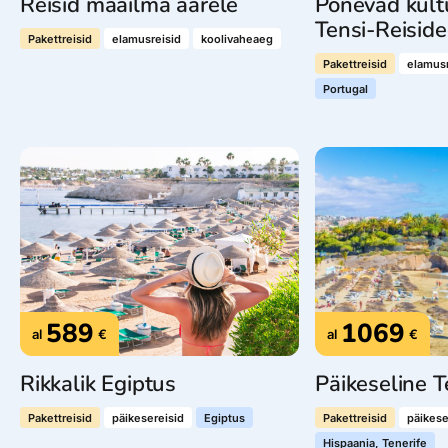
Reisid maailma äärele
Põnevad kultu
Tensi-Reisid
Pakettreisid
elamusreisid
koolivaheaeg
Pakettreisid
elamusr
Portugal
589
1069
al
€
al
€
Rikkalik Egiptus
Päikeseline T
Pakettreisid
päikesereisid
Egiptus
Pakettreisid
päikese
Hispaania, Tenerife