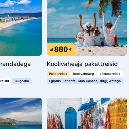
880
al
€
varandadega
Koolivaheaja pakettreisid
Pakettreisid
koolivaheaeg
päikesereisid
reisid
Bulgaaria
Egiptus, Tenerife, Gran Canaria, Türgi, Antalya