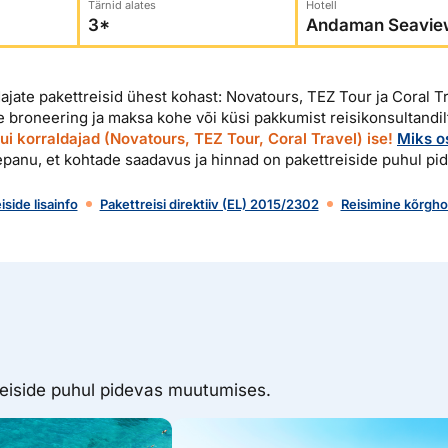
Tärnid alates
Hotell
dised...
dajate pakettreisid ühest kohast: Novatours, TEZ Tour ja Coral Tr
ee broneering ja maksa kohe või küsi pakkumist reisikonsultandil
i korraldajad (Novatours, TEZ Tour, Coral Travel) ise!
Miks os
panu, et kohtade saadavus ja hinnad on pakettreiside puhul p
iside lisainfo
Pakettreisi direktiiv (EL) 2015/2302
Reisimine kõrghoo
reiside puhul pidevas muutumises.