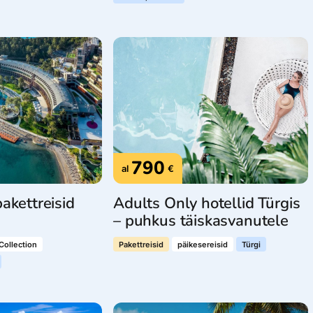
790
al
€
akettreisid
Adults Only hotellid Türgis
– puhkus täiskasvanutele
Collection
Pakettreisid
päikesereisid
Türgi