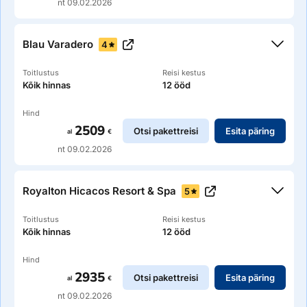
nt 09.02.2026
Kirjeldus
Roc Arenas Doradas
Blau Varadero
4
Toitlustus
Reisi kestus
Kõik hinnas
12 ööd
Hind
2509
Otsi pakettreisi
Esita päring
al
€
nt 09.02.2026
Kirjeldus
Valentin El Patriarca Varadero
Royalton Hicacos Resort & Spa
5
Toitlustus
Reisi kestus
Kõik hinnas
12 ööd
Hind
2935
Otsi pakettreisi
Esita päring
al
€
nt 09.02.2026