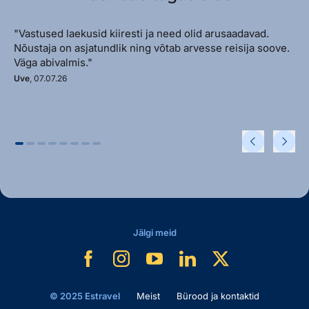
"Vastused laekusid kiiresti ja need olid arusaadavad.
Nõustaja on asjatundlik ning võtab arvesse reisija soove.
Väga abivalmis."
Uve
, 07.07.26
Jälgi meid
© 2025 Estravel
Meist
Bürood ja kontaktid