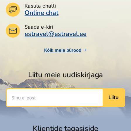
Kasuta chatti
Online chat
Saada e-kiri
estravel@estravel.ee
Kõik meie bürood
Liitu meie uudiskirjaga
Sinu e-post
Liitu
Klientide tagasiside