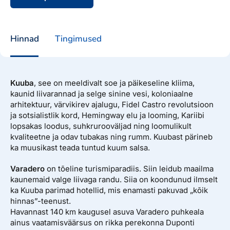
Hinnad
Tingimused
Kuuba
, see on meeldivalt soe ja päikeseline kliima,
kaunid liivarannad ja selge sinine vesi, koloniaalne
arhitektuur, värvikirev ajalugu, Fidel Castro revolutsioon
ja sotsialistlik kord, Hemingway elu ja looming, Kariibi
lopsakas loodus, suhkrurooväljad ning loomulikult
kvaliteetne ja odav tubakas ning rumm. Kuubast pärineb
ka muusikast teada tuntud kuum salsa.
Varadero
on tõeline turismiparadiis. Siin leidub maailma
kaunemaid valge liivaga randu. Siia on koondunud ilmselt
ka Kuuba parimad hotellid, mis enamasti pakuvad „kõik
hinnas”-teenust.
Havannast 140 km kaugusel asuva Varadero puhkeala
ainus vaatamisväärsus on rikka perekonna Duponti