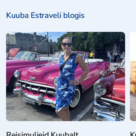
Kuuba Estraveli blogis
Reisimuljeid Kuubalt
K