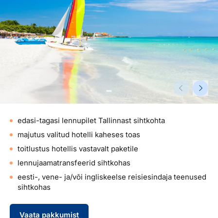
Reisitarvete e-pood
Meist
Kuldkaart
Ettevõttest, kontaktid, reisikonsultandi teenus, tule
Airalo eSIM
Platinum Club
tööle, uudised...
Reisija meelespea
Püsisoodustused
Ettevõttest
Boonuspunktid
Kontaktid
Reisikonsultandi teenus
Tule tööle
edasi-tagasi lennupilet Tallinnast sihtkohta
Uudised
majutus valitud hotelli kaheses toas
toitlustus hotellis vastavalt paketile
lennujaamatransfeerid sihtkohas
eesti-, vene- ja/või ingliskeelse reisiesindaja teenused
sihtkohas
Vaata pakkumist