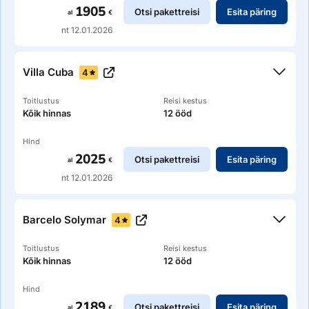
1905
Otsi pakettreisi
Esita päring
al
€
nt 12.01.2026
Villa Cuba
4
Toitlustus
Reisi kestus
Kõik hinnas
12 ööd
Hind
2025
Otsi pakettreisi
Esita päring
al
€
nt 12.01.2026
Kirjeldus
Tagasihoidlik ja väikese territooriumiga hotell asub 200 m
Barcelo Solymar
4
kaugusel rannast, vaikses piirkonnas.
Toitlustus
Reisi kestus
Kõik hinnas
12 ööd
Hind
2189
Otsi pakettreisi
Esita päring
al
€