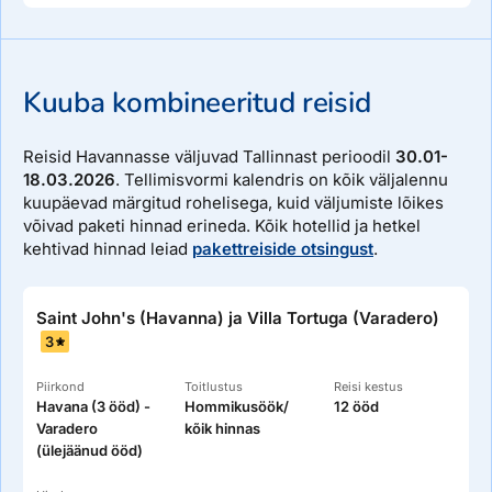
Kirjeldus
Blau Varadero
Kuuba kombineeritud reisid
Reisid Havannasse väljuvad Tallinnast perioodil
30.01-
18.03.2026
. Tellimisvormi kalendris on kõik väljalennu
kuupäevad märgitud rohelisega, kuid väljumiste lõikes
võivad paketi hinnad erineda. Kõik hotellid ja hetkel
Kirjeldus
kehtivad hinnad leiad
pakettreiside otsingust
.
Hotellis on heal tasemel spaakeskus ainult täiskasvanutele.
Hotell on ümbritsetud lopsaka rohelusega. Toad on
Saint John's (Havanna) ja Villa Tortuga (Varadero)
kujundatud ehtsas Kuuba stiilis.
3
Piirkond
Toitlustus
Reisi kestus
Havana (3 ööd) -
Hommikusöök/
12 ööd
Varadero
kõik hinnas
(ülejäänud ööd)