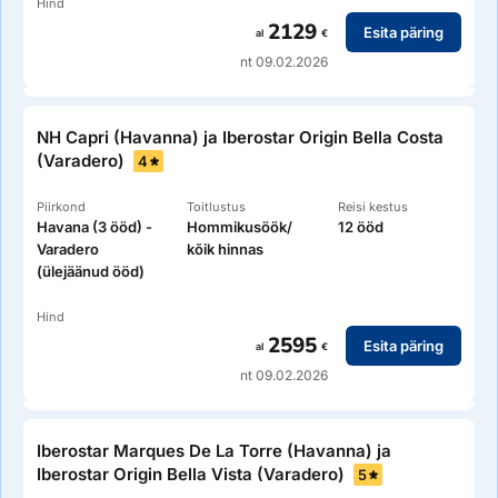
Hind
2129
Esita päring
al
€
nt 09.02.2026
NH Capri (Havanna) ja Iberostar Origin Bella Costa
(Varadero)
4
Piirkond
Toitlustus
Reisi kestus
Havana (3 ööd) -
Hommikusöök/
12 ööd
Varadero
kõik hinnas
(ülejäänud ööd)
Hind
2595
Esita päring
al
€
nt 09.02.2026
Iberostar Marques De La Torre (Havanna) ja
Iberostar Origin Bella Vista (Varadero)
5