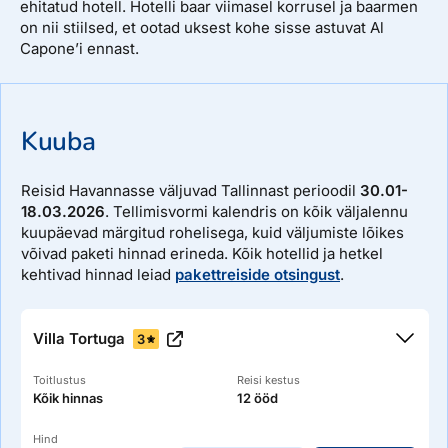
ehitatud hotell. Hotelli baar viimasel korrusel ja baarmen
on nii stiilsed, et ootad uksest kohe sisse astuvat Al
Capone’i ennast.
Kuuba
Reisid Havannasse väljuvad Tallinnast perioodil
30.01-
18.03.2026
. Tellimisvormi kalendris on kõik väljalennu
kuupäevad märgitud rohelisega, kuid väljumiste lõikes
võivad paketi hinnad erineda. Kõik hotellid ja hetkel
kehtivad hinnad leiad
pakettreiside otsingust
.
Villa Tortuga
3
Toitlustus
Reisi kestus
Kõik hinnas
12 ööd
Hind