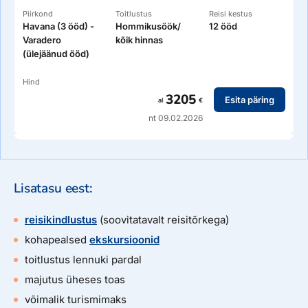
Piirkond
Toitlustus
Reisi kestus
Havana (3 ööd) -
Hommikusöök/
12 ööd
Varadero
kõik hinnas
(ülejäänud ööd)
Hind
3205
Esita päring
al
€
nt 09.02.2026
Lisatasu eest:
reisikindlustus
(soovitatavalt reisitõrkega)
kohapealsed
ekskursioonid
toitlustus lennuki pardal
majutus üheses toas
võimalik turismimaks