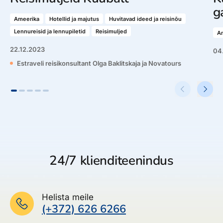
g
Ameerika
Hotellid ja majutus
Huvitavad ideed ja reisinõu
Lennureisid ja lennupiletid
Reisimuljed
A
22.12.2023
04
Estraveli reisikonsultant Olga Baklitskaja ja Novatours
24/7 klienditeenindus
Helista meile
(+372) 626 6266