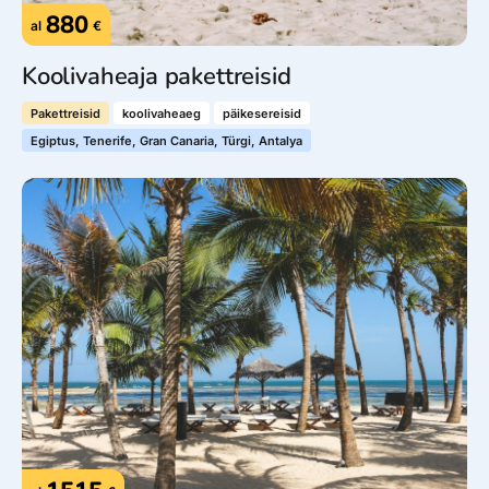
880
al
€
Koolivaheaja pakettreisid
Pakettreisid
koolivaheaeg
päikesereisid
Egiptus, Tenerife, Gran Canaria, Türgi, Antalya