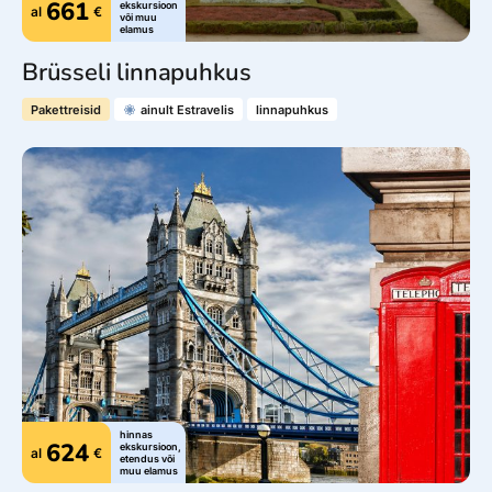
661
ekskursioon
al
€
või muu
elamus
Brüsseli linnapuhkus
Pakettreisid
ainult Estravelis
linnapuhkus
Jälgi meid
© 2025 Estravel
Meist
Bürood ja kontaktid
Reisikonsultandid
Tule tööle!
Uudised ja pressiteated
Teenustasud
Müügitingimused
Privaatsusteave
hinnas
Küpsiste info
624
ekskursioon,
al
€
etendus või
muu elamus