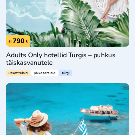
790
al
€
Adults Only hotellid Türgis – puhkus
täiskasvanutele
Pakettreisid
päikesereisid
Türgi