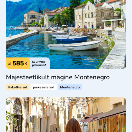
585
Suur valik
al
€
pakkumisi!
Majesteetlikult mägine Montenegro
Pakettreisid
päikesereisid
Montenegro