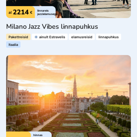
2214
linnareis
al
€
jazzielamusega
Milano Jazz Vibes linnapuhkus
Pakettreisid
ainult Estravelis
elamusreisid
linnapuhkus
Itaalia
hinnas