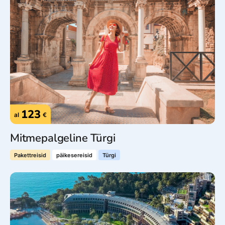
123
al
€
Mitmepalgeline Türgi
Pakettreisid
päikesereisid
Türgi