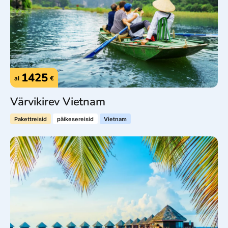
1425
al
€
Värvikirev Vietnam
Pakettreisid
päikesereisid
Vietnam