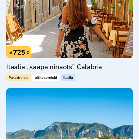
725
al
€
Itaalia „saapa ninaots” Calabria
Pakettreisid
päikesereisid
Itaalia