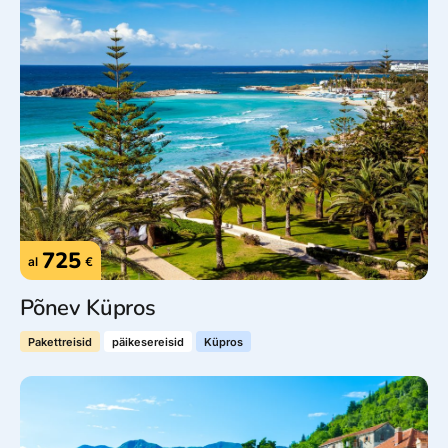
725
al
€
Põnev Küpros
Pakettreisid
päikesereisid
Küpros