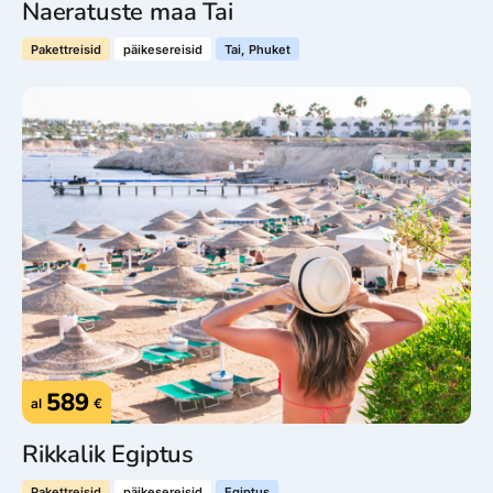
Naeratuste maa Tai
Pakettreisid
päikesereisid
Tai, Phuket
589
al
€
Rikkalik Egiptus
Pakettreisid
päikesereisid
Egiptus