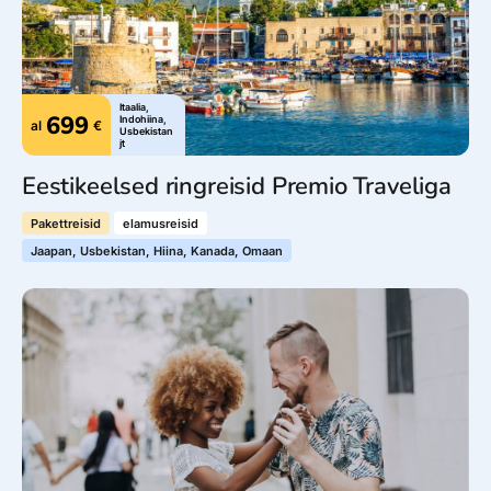
Itaalia,
699
Indohiina,
al
€
Usbekistan
jt
Eestikeelsed ringreisid Premio Traveliga
Pakettreisid
elamusreisid
Jaapan, Usbekistan, Hiina, Kanada, Omaan