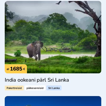
1685
al
€
India ookeani pärl Sri Lanka
Pakettreisid
päikesereisid
Sri Lanka