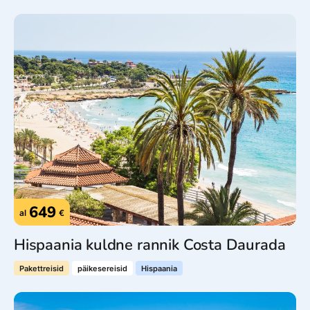
649
al
€
Hispaania kuldne rannik Costa Daurada
Pakettreisid
päikesereisid
Hispaania