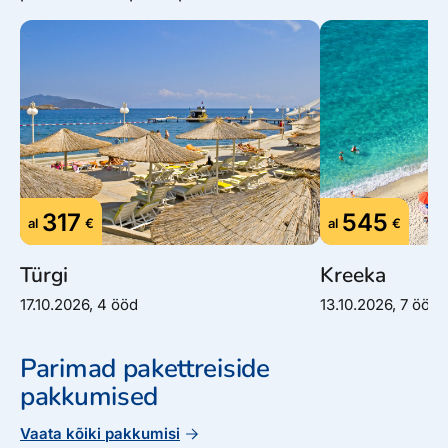
317
545
al
€
al
€
Türgi
Kreeka
17.10.2026, 4 ööd
13.10.2026, 7 ööd
Parimad pakettreiside
pakkumised
Vaata kõiki pakkumisi