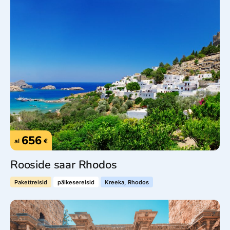
656
al
€
Rooside saar Rhodos
Pakettreisid
päikesereisid
Kreeka, Rhodos