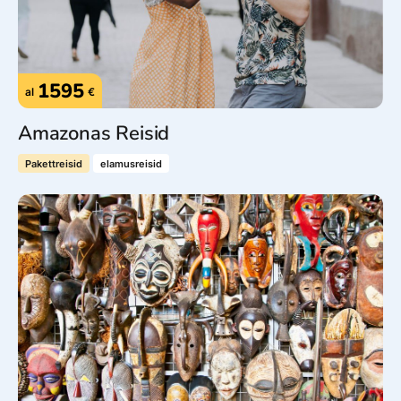
1595
al
€
Amazonas Reisid
Pakettreisid
elamusreisid