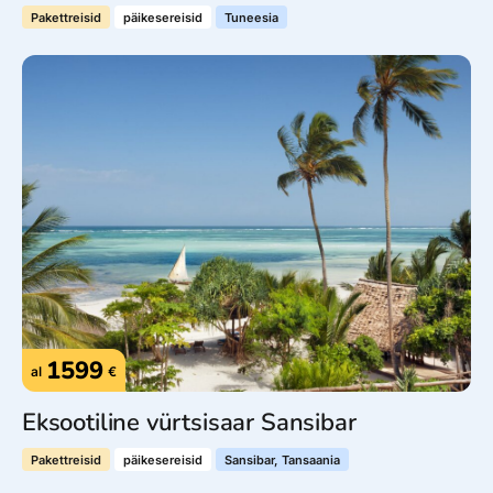
Pakettreisid
päikesereisid
Tuneesia
1599
al
€
Eksootiline vürtsisaar Sansibar
Pakettreisid
päikesereisid
Sansibar, Tansaania