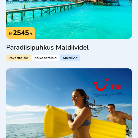
2545
al
€
Paradiisipuhkus Maldiividel
Pakettreisid
päikesereisid
Maldiivid