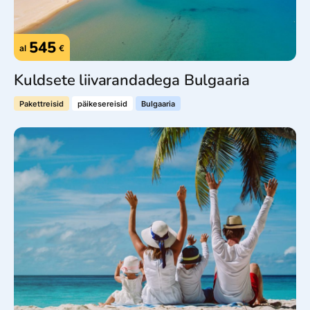
545
al
€
Kuldsete liivarandadega Bulgaaria
Pakettreisid
päikesereisid
Bulgaaria