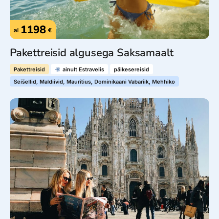
1198
al
€
Pakettreisid algusega Saksamaalt
Pakettreisid
ainult Estravelis
päikesereisid
Seišellid, Maldiivid, Mauritius, Dominikaani Vabariik, Mehhiko