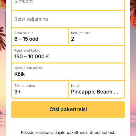
Sihtkoht
Reisitarvete e-pood
Meist
Kuldkaart
Ettevõttest, kontaktid, reisikonsultandi teenus, tule
Airalo eSIM
Platinum Club
Reisi väljumine
tööle, uudised...
Reisija meelespea
Püsisoodustused
Reisi pikkus
Reisijate arv
Ettevõttest
Boonuspunktid
Kontaktid
Reisi hind kokku
Reisikonsultandi teenus
Tule tööle
Toiduplaan alates
Uudised
Tärnid alates
Hotell
Otsi pakettreisi
Kõikide reisikorraldajate pakettreisid ühest kohast: