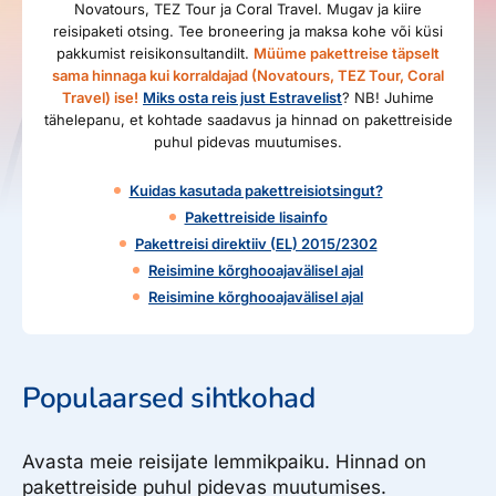
Novatours, TEZ Tour ja Coral Travel. Mugav ja kiire
reisipaketi otsing. Tee broneering ja maksa kohe või küsi
pakkumist reisikonsultandilt.
Müüme pakettreise täpselt
sama hinnaga kui korraldajad (Novatours, TEZ Tour, Coral
Travel) ise!
Miks osta reis just Estravelist
? NB! Juhime
tähelepanu, et kohtade saadavus ja hinnad on pakettreiside
puhul pidevas muutumises.
Kuidas kasutada pakettreisiotsingut?
Pakettreiside lisainfo
Pakettreisi direktiiv (EL) 2015/2302
Reisimine kõrghooajavälisel ajal
Reisimine kõrghooajavälisel ajal
Populaarsed sihtkohad
Avasta meie reisijate lemmikpaiku. Hinnad on
pakettreiside puhul pidevas muutumises.