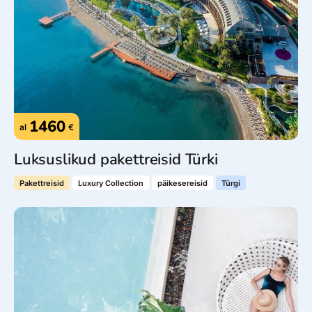
1460
al
€
Luksuslikud pakettreisid Türki
Pakettreisid
Luxury Collection
päikesereisid
Türgi