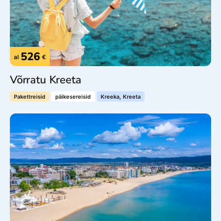
526
al
€
Võrratu Kreeta
Pakettreisid
päikesereisid
Kreeka, Kreeta