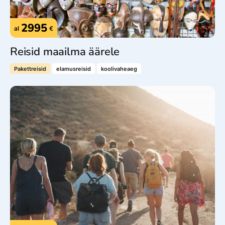
2995
al
€
Reisid maailma äärele
Pakettreisid
elamusreisid
koolivaheaeg