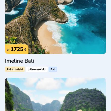
1725
al
€
Imeline Bali
Pakettreisid
päikesereisid
Bali