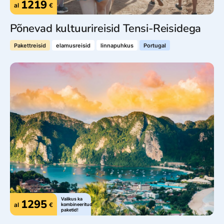
1219
al
€
Põnevad kultuurireisid Tensi-Reisidega
Pakettreisid
elamusreisid
linnapuhkus
Portugal
Valikus ka
1295
al
€
kombineeritud
paketid!