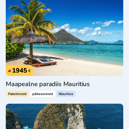
1945
al
€
Maapealne paradiis Mauritius
Pakettreisid
päikesereisid
Mauritius