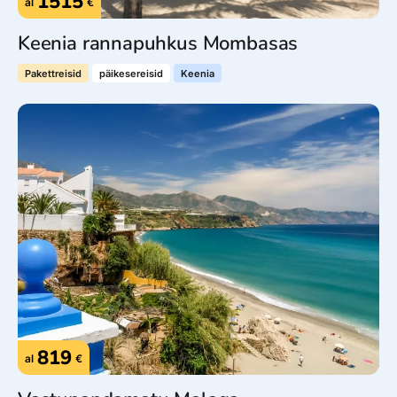
1515
al
€
Keenia rannapuhkus Mombasas
Pakettreisid
päikesereisid
Keenia
819
al
€