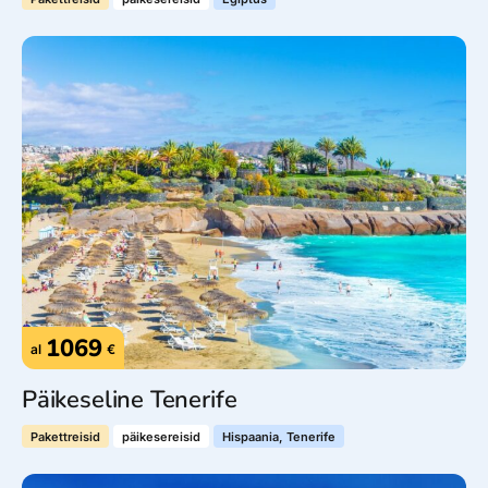
1069
al
€
Päikeseline Tenerife
Pakettreisid
päikesereisid
Hispaania, Tenerife