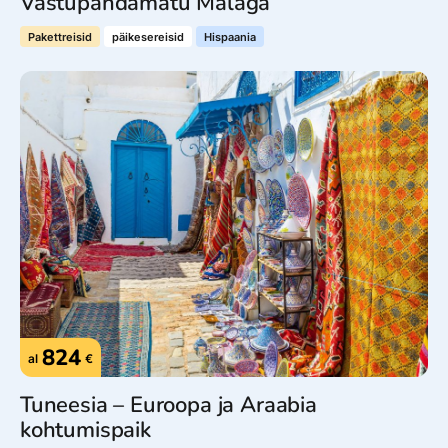
Vastupandamatu Malaga
Pakettreisid
päikesereisid
Hispaania
824
al
€
Tuneesia – Euroopa ja Araabia
kohtumispaik