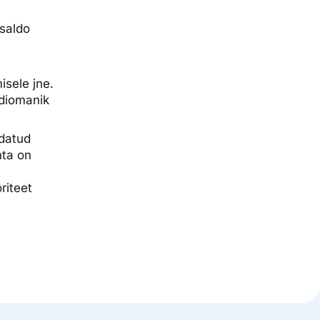
saldo
isele jne.
rdiomanik
ndatud
hta on
riteet