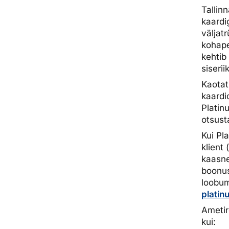
Tallin
kaardi
väljat
kohape
kehtib
siserii
Kaotat
kaardi
Platin
otsust
Kui Pl
klient 
kaasne
boonus
loobum
platin
Ametir
kui: