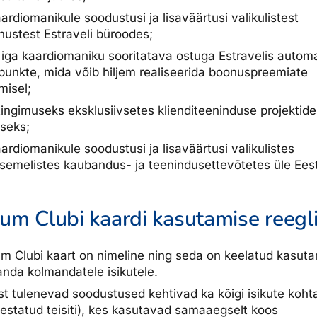
ardiomanikule soodustusi ja lisaväärtusi valikulistest
enustest Estraveli büroodes;
iga kaardiomaniku sooritatava ostuga Estravelis automa
unkte, mida võib hiljem realiseerida boonuspreemiate
misel;
ltingimuseks eksklusiivsetes klienditeeninduse projektid
seks;
ardiomanikule soodustusi ja lisaväärtusi valikulistes
semelistes kaubandus- ja teenindusettevõtetes üle Eest
num Clubi kaardi kasutamise reegl
um Clubi kaart on nimeline ning seda on keelatud kasut
anda kolmandatele isikutele.
st tulenevad soodustused kehtivad ka kõigi isikute kohta
testatud teisiti), kes kasutavad samaaegselt koos