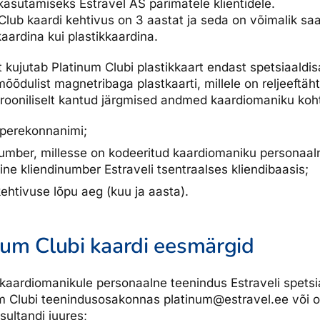
asutamiseks Estravel AS parimatele klientidele.
dised...
Club kaardi kehtivus on 3 aastat ja seda on võimalik saa
kaardina kui plastikkaardina.
lt kujutab Platinum Clubi plastikkaart endast spetsiaaldis
õõdulist magnetribaga plastkaarti, millele on reljeeftä
trooniliselt kantud järgmised andmed kaardiomaniku koh
 perekonnanimi;
umber, millesse on kodeeritud kaardiomaniku personaal
ine kliendinumber Estraveli tsentraalses kliendibaasis;
kehtivuse lõpu aeg (kuu ja aasta).
num Clubi kaardi eesmärgid
kaardiomanikule personaalne teenindus Estraveli spetsi
m Clubi teenindusosakonnas platinum@estravel.ee või 
sultandi juures;