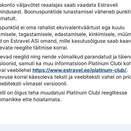
konto väljavõtet reaalajas saab vaadata Estraveli
nindusest. Boonuspunktide lunastamisel väheneb punkti
matult.
punktid ei oma rahalist ekvivalentväärtust ega kuulu
misele, tagastamisele, edastamisele, kinkimisele, müüm
d on Estravel ASi omand, mille kasutusõiguse saab kaa
evate reeglite täitmise korral.
evad reeglid ning nende võimalikud parandatud ja täie
sioonid, samuti ka muu informatsioon Platinum Clubi ko
al veebilehel
https://www.estravel.ee/platinum-club/
.
vuse korral käesoleva teksti ja veebiteksti vahel on prio
eebiteksti viimasel versioonil.
elil on õigus teha muudatusi Platinum Clubi reeglitesse
omanikke ette hoiatamata.