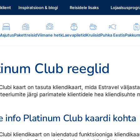
iklient
Inspiratsioon & blogi
Reisidele lisaks
Lojaalsusprog
Majutus
Pakettreisid
Viimane hetk
Laevapiletid
Kruiisid
Puhka Eestis
Pakkum
tinum Club reeglid
Clubi kaart on tasuta kliendikaart, mida Estravel väljast
teeriumite järgi parimatele klientidele hea kliendisuhte 
.
e info Platinum Club kaardi kohta
Clubi kliendikaart on laiendatud funktsiooniga kliendikaa