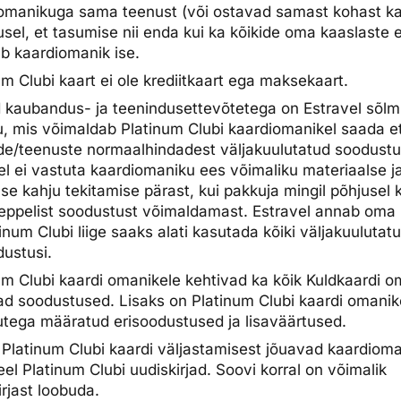
omanikuga sama teenust (või ostavad samast kohast k
usel, et tasumise nii enda kui ka kõikide oma kaaslaste 
ab kaardiomanik ise.
um Clubi kaart ei ole krediitkaart ega maksekaart.
d kaubandus- ja teenindusettevõtetega on Estravel sõlm
u, mis võimaldab Platinum Clubi kaardiomanikel saada e
e/teenuste normaalhindadest väljakuulutatud soodustu
el ei vastuta kaardiomaniku ees võimaliku materiaalse j
se kahju tekitamise pärast, kui pakkuja mingil põhjusel 
eppelist soodustust võimaldamast. Estravel annab oma 
tinum Clubi liige saaks alati kasutada kõiki väljakuulutat
dustusi.
um Clubi kaardi omanikele kehtivad ka kõik Kuldkaardi o
ad soodustused. Lisaks on Platinum Clubi kaardi omanik
utega määratud erisoodustused ja lisaväärtused.
 Platinum Clubi kaardi väljastamisest jõuavad kaardioma
eel Platinum Clubi uudiskirjad. Soovi korral on võimalik
irjast loobuda.