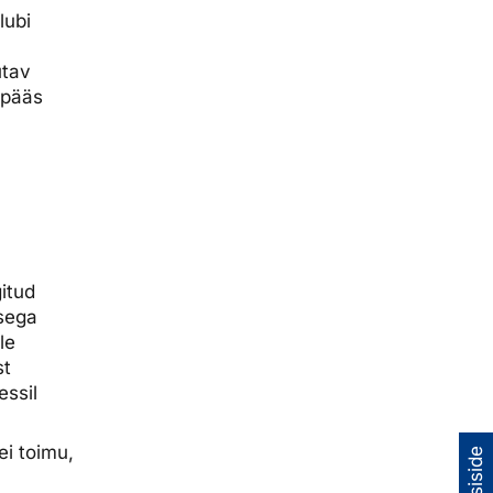
lubi
utav
epääs
gitud
usega
le
st
essil
i toimu,