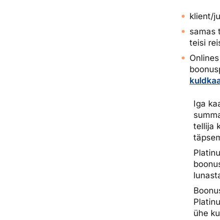
klient/j
samas t
teisi rei
Onlines
boonusp
kuldkaa
Iga ka
summa 
tellij
täpsem
Platin
boonus
lunast
Boonus
Platin
ühe ku