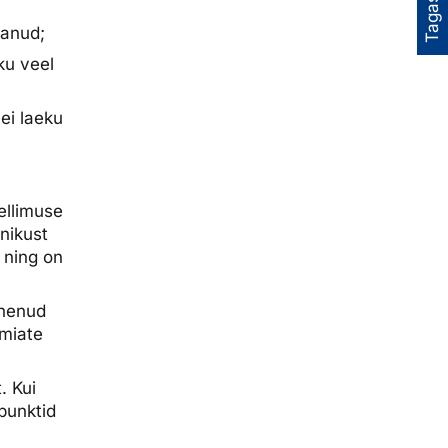
Tagasiside
lanud;
ku veel
ei laeku
ellimuse
nikust
 ning on
unenud
emiate
. Kui
punktid