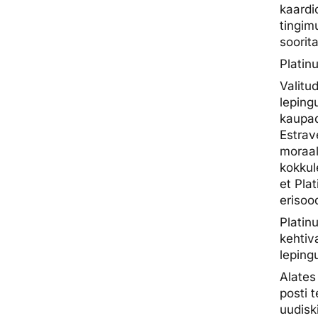
kaardi
tingim
soorit
Platin
Valitu
leping
kaupad
Estrav
moraal
kokkul
et Pla
erisoo
Platin
kehtiv
leping
Alates
posti t
uudisk