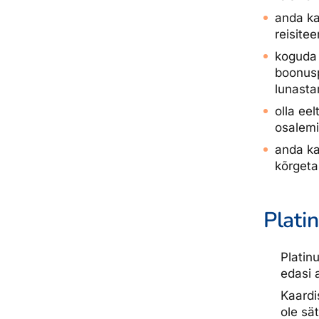
anda ka
reisite
koguda 
boonusp
lunasta
olla ee
osalemi
anda ka
kõrgeta
Plati
Platin
edasi 
Kaardi
ole sä