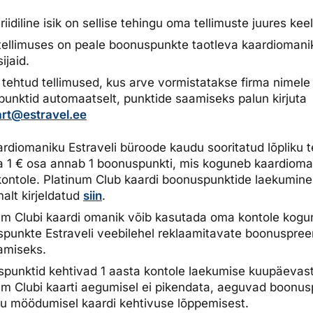
uriidiline isik on sellise tehingu oma tellimuste juures kee
ellimuses on peale boonuspunkte taotleva kaardiomani
sijaid.
 tehtud tellimused, kus arve vormistatakse firma nimele 
unktid automaatselt, punktide saamiseks palun kirjuta
rt@estravel.ee
ardiomaniku Estraveli büroode kaudu sooritatud lõpliku t
1 € osa annab 1 boonuspunkti, mis koguneb kaardioma
a kontole. Platinum Club kaardi boonuspunktide laekumine
alt kirjeldatud
siin
.
um Clubi kaardi omanik võib kasutada oma kontole kog
punkte Estraveli veebilehel reklaamitavate boonuspre
amiseks.
punktid kehtivad 1 aasta kontole laekumise kuupäevast
um Clubi kaarti aegumisel ei pikendata, aeguvad boonus
u möödumisel kaardi kehtivuse lõppemisest.