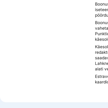
Boonus
isetee
pöördu
Boonus
vaheta
Punkti
käesol
Käesol
redakt
saadav
Lahkne
alati v
Estrav
kaardi