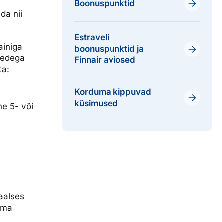
Boonuspunktid
da nii
Estraveli
ainiga
boonuspunktid ja
htedega
Finnair aviosed
ta:
Korduma kippuvad
küsimused
ne 5- või
aalses
oma