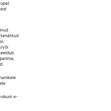
aupa)
eest
inud
ttenähtud
si.
a/või
keeldub
parima,
ud
manikele
ele
nikuni e-