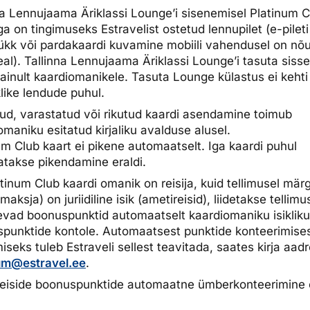
na Lennujaama Äriklassi Lounge’i sisenemisel Platinum C
ga on tingimuseks Estravelist ostetud lennupilet (e-pileti
rükk või pardakaardi kuvamine mobiili vahendusel on nõ
al). Tallinna Lennujaama Äriklassi Lounge’i tasuta siss
 ainult kaardiomanikele. Tasuta Lounge külastus ei kehti
klike lendude puhul.
ud, varastatud või rikutud kaardi asendamine toimub
omaniku esitatud kirjaliku avalduse alusel.
um Club kaart ei pikene automaatselt. Iga kaardi puhul
atakse pikendamine eraldi.
atinum Club kaardi omanik on reisija, kuid tellimusel mär
(maksja) on juriidiline isik (ametireisid), liidetakse tellim
vad boonuspunktid automaatselt kaardiomaniku isikliku
punktide kontole. Automaatsest punktide konteerimise
iseks tuleb Estraveli sellest teavitada, saates kirja aadr
um@estravel.ee
.
eiside boonuspunktide automaatne ümberkonteerimine e