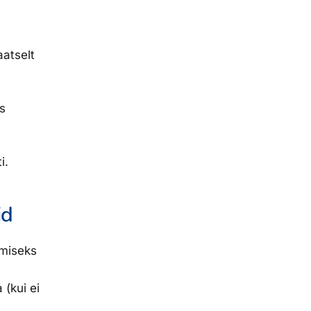
atselt
es
i.
id
amiseks
 (kui ei