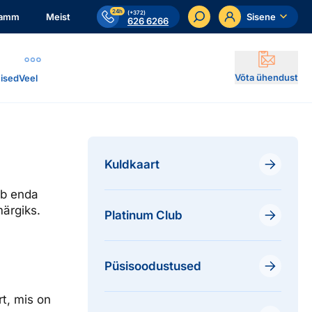
24h
(+372)
ramm
Meist
Sisene
626 6266
Võta ühendust
ised
Veel
Kuldkaart
ab enda
märgiks.
Platinum Club
Püsisoodustused
rt, mis on