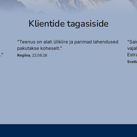
Klientide tagasiside
"Teenus on alati ülikiire ja parimad lahendused
"Sai
pakutakse koheselt."
vaja
."
Estr
Regiina
, 22.06.26
Svetl