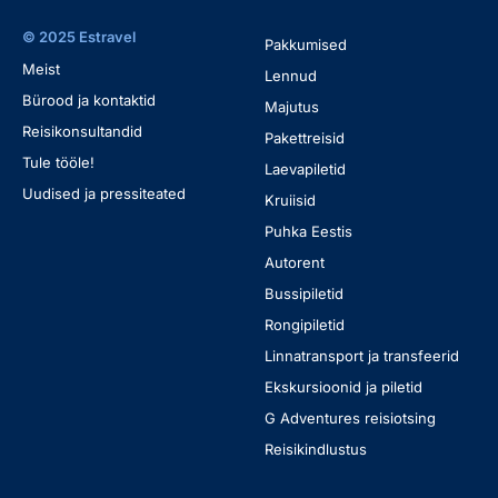
© 2025 Estravel
Pakkumised
Meist
Lennud
Bürood ja kontaktid
Majutus
Reisikonsultandid
Pakettreisid
Tule tööle!
Laevapiletid
Uudised ja pressiteated
Kruiisid
Puhka Eestis
Autorent
Bussipiletid
Rongipiletid
Linnatransport ja transfeerid
Ekskursioonid ja piletid
G Adventures reisiotsing
Reisikindlustus