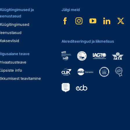
Müügitingimused ja
Jälgi meid
teenustasud
Müügitingimused
Teenustasud
Makseviisid
Akrediteeringud ja liikmelisus
Õigusalane teave
Privaatsusteave
Küpsiste info
Rikkumisest teavitamine