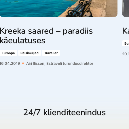
Kreeka saared – paradiis
K
käeulatuses
Eu
Euroopa
Reisimuljed
Traveller
20.
16.04.2019
Airi Ilisson, Estraveli turundusdirektor
24/7 klienditeenindus