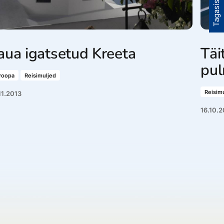
Tagasiside
aua igatsetud Kreeta
Täi
pul
roopa
Reisimuljed
Reisim
11.2013
16.10.