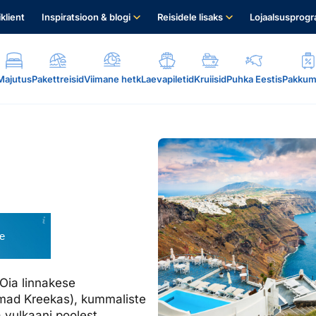
iklient
Inspiratsioon & blogi
Reisidele lisaks
Lojaalsusprog
Majutus
Pakettreisid
Viimane hetk
Laevapiletid
Kruiisid
Puhka Eestis
Pakkum
.
e
Oia linnakese
imad Kreekas), kummaliste
 vulkaani poolest.