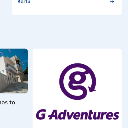
Korfu
nos to