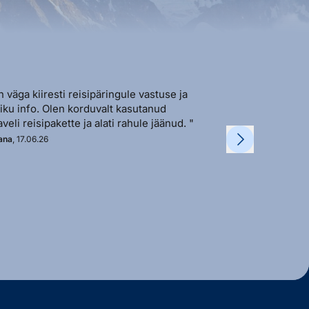
n väga kiiresti reisipäringule vastuse ja
"Sõbralik ja avat
liku info. Olen korduvalt kasutanud
vastutulek ja ki
aveli reisipakette ja alati rahule jäänud. "
soovi korral. "
ana
, 17.06.26
Kadi
, 11.06.26