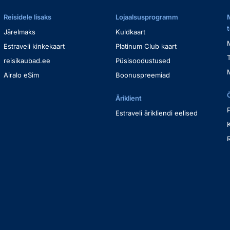
Reisidele lisaks
Lojaalsusprogramm
Järelmaks
Kuldkaart
Estraveli kinkekaart
Platinum Club kaart
reisikaubad.ee
Püsisoodustused
Airalo eSim
Boonuspreemiad
Äriklient
Estraveli ärikliendi eelised