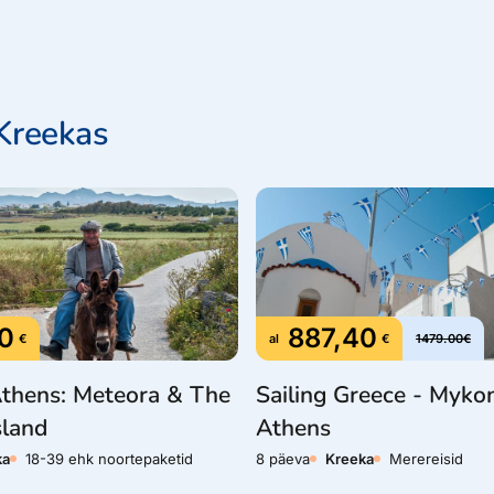
is kümmekond aastat tagasi
ke – muuseume, kirikuid,
telle.
lle peamine tõmbenumber
Kreekas
b imeline
Oia
, mille
serval rippuv Oia on
maaliline tee, mida ühelt
Oia külake on enim
 ajast – aega
0
887,40
€
al
€
1479.00€
Athens: Meteora & The
Sailing Greece - Myko
sland
Athens
ka
18-39 ehk noortepaketid
8 päeva
Kreeka
Merereisid