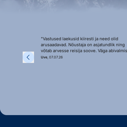
"Vastused laekusid kiiresti ja need olid
arusaadavad. Nõustaja on asjatundlik ning
võtab arvesse reisija soove. Väga abivalmis
Uve
, 07.07.26