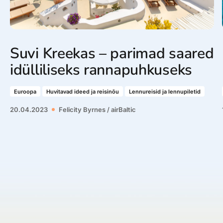
Suvi Kreekas – parimad saared
idülliliseks rannapuhkuseks
Euroopa
Huvitavad ideed ja reisinõu
Lennureisid ja lennupiletid
20.04.2023
Felicity Byrnes / airBaltic