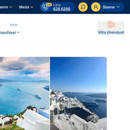
24h
(+372)
ramm
Meist
Sisene
626 6266
Võta ühendust
ised
Veel