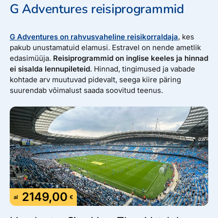
Suurbritannia kliimat iseloomustavad mõõdukalt soojad
G Adventures reisiprogrammid
suved, leebed talved ja sagedased sademed kogu aasta
vältel. Mere lähedus hoiab temperatuurid ühtlasemad ja
äärmused haruldased. Suviti jäävad keskmised
G Adventures on rahvusvaheline reisikorraldaja
, kes
temperatuurid 15–25 °C vahele, kuumalaineid esineb
pakub unustamatuid elamusi. Estravel on nende ametlik
harva.
edasimüüja.
Reisiprogrammid on inglise keeles ja hinnad
ei sisalda lennupileteid
. Hinnad, tingimused ja vabade
kohtade arv muutuvad pidevalt, seega kiire päring
PÕNEVAD KOHAD
suurendab võimalust saada soovitud teenus.
London oma maailmakuulsate vaatamisväärsustega
nagu Tower of London, Buckingham Palace, British
Museum ja ikooniline London Eye.
Salapärane neoliitikumiaegne kiviring Stonehenge, mis
asub Salisbury lähedal.
Šotimaa pealinn Edinburgh, kus asuvad Edinburghi
loss, ajalooline Old Town ja kus toimub suvine
Edinburgh Festival.
2149,00
Oxford ja Cambridge on tuntud ülikoolilinnad, kus
al
€
ajalooline arhitektuur kohtub akadeemilise kultuuriga.