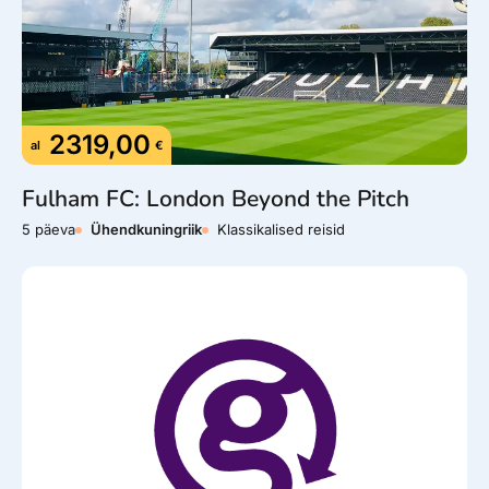
Wi-Fi on saadaval enamikes hotellides, kohvikutes ja
restoranides. Kui vajad stabiilset internetti, tasub
osta
kohalik SIM-kaart
.
2319,00
al
€
Fulham FC: London Beyond the Pitch
5 päeva
Ühendkuningriik
Klassikalised reisid