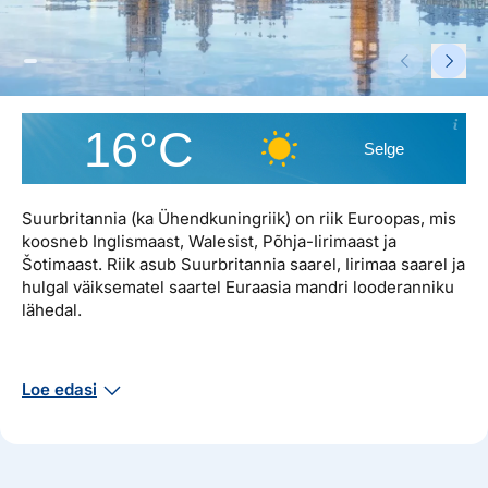
Reisitarvete e-pood
Meist
Kuldkaart
Ettevõttest, kontaktid, reisikonsultandi teenus, tule
Airalo eSIM
Platinum Club
tööle, uudised...
Reisija meelespea
Püsisoodustused
Ettevõttest
16°C
Boonuspunktid
Selge
Kontaktid
Reisikonsultandi teenus
Suurbritannia (ka Ühendkuningriik) on riik Euroopas, mis
koosneb Inglismaast, Walesist, Põhja-Iirimaast ja
Tule tööle
Šotimaast. Riik asub Suurbritannia saarel, Iirimaa saarel ja
Uudised
hulgal väiksematel saartel Euraasia mandri looderanniku
lähedal.
ÜLDINFO
Loe edasi
Pealinn – London
Pindala – 242 495 km²
Rahvaarv – 67 326 569 (2021)