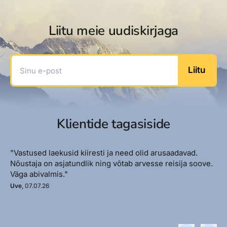
Liitu meie uudiskirjaga
Sinu e-post
Liitu
Klientide tagasiside
"Vastused laekusid kiiresti ja need olid arusaadavad.
Nõustaja on asjatundlik ning võtab arvesse reisija soove.
Väga abivalmis."
Uve
, 07.07.26