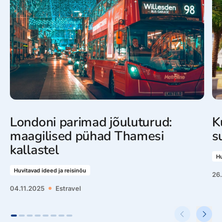
Londoni parimad jõuluturud:
K
maagilised pühad Thamesi
s
kallastel
Hu
Huvitavad ideed ja reisinõu
26
04.11.2025
Estravel