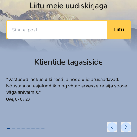
Liitu meie uudiskirjaga
Sinu e-post
Liitu
Klientide tagasiside
"Vastused laekusid kiiresti ja need olid arusaadavad.
Nõustaja on asjatundlik ning võtab arvesse reisija soove.
Väga abivalmis."
Uve
, 07.07.26