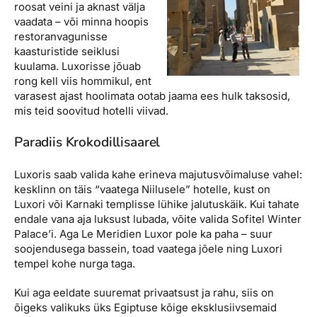
roosat veini ja aknast välja
vaadata – või minna hoopis
restoranvagunisse
kaasturistide seiklusi
kuulama. Luxorisse jõuab
rong kell viis hommikul, ent
varasest ajast hoolimata ootab jaama ees hulk taksosid,
mis teid soovitud hotelli viivad.
Paradiis Krokodillisaarel
Luxoris saab valida kahe erineva majutusvõimaluse vahel:
kesklinn on täis “vaatega Niilusele” hotelle, kust on
Luxori või Karnaki templisse lühike jalutuskäik. Kui tahate
endale vana aja luksust lubada, võite valida Sofitel Winter
Palace’i. Aga Le Meridien Luxor pole ka paha – suur
soojendusega bassein, toad vaatega jõele ning Luxori
tempel kohe nurga taga.
Kui aga eeldate suuremat privaatsust ja rahu, siis on
õigeks valikuks üks Egiptuse kõige eksklusiivsemaid