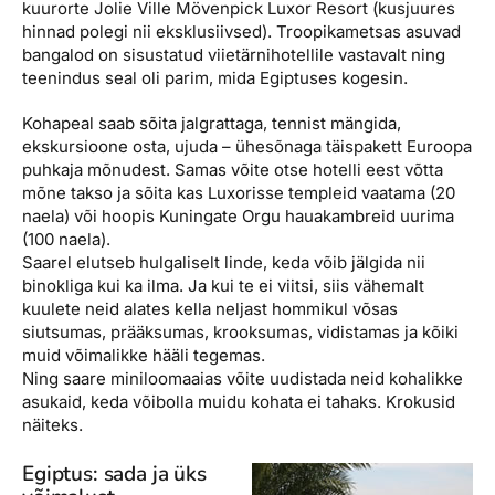
kuurorte Jolie Ville Mövenpick Luxor Resort (kusjuures
hinnad polegi nii eksklusiivsed). Troopikametsas asuvad
bangalod on sisustatud viietärnihotellile vastavalt ning
teenindus seal oli parim, mida Egiptuses kogesin.
Kohapeal saab sõita jalgrattaga, tennist mängida,
ekskursioone osta, ujuda – ühesõnaga täispakett Euroopa
puhkaja mõnudest. Samas võite otse hotelli eest võtta
mõne takso ja sõita kas Luxorisse templeid vaatama (20
naela) või hoopis Kuningate Orgu hauakambreid uurima
(100 naela).
Saarel elutseb hulgaliselt linde, keda võib jälgida nii
binokliga kui ka ilma. Ja kui te ei viitsi, siis vähemalt
kuulete neid alates kella neljast hommikul võsas
siutsumas, prääksumas, krooksumas, vidistamas ja kõiki
muid võimalikke hääli tegemas.
Ning saare miniloomaaias võite uudistada neid kohalikke
asukaid, keda võibolla muidu kohata ei tahaks. Krokusid
näiteks.
Egiptus: sada ja üks