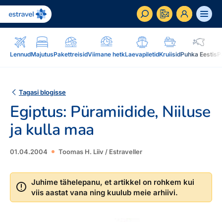
ET
RU
EN
Lennud
Majutus
Pakettreisid
Viimane hetk
Laevapiletid
Kruiisid
Puhka Eestis
P
Äriklient
Kuidas saada ärikliendiks, eelised, teenused...
Tagasi blogisse
Egiptus: Püramiidide, Niiluse
Inspiratsioon & blogi
Blogi, sihtkohad, podcastid, ajakiri, uudiskiri...
ja kulla maa
Reisidele lisaks
Blogi
01.04.2004
Toomas H. Liiv / Estraveller
Järelmaks, Estraveli kinkekaart, Airalo eSim,
Sihtkohad
reisikaubad.ee...
Podcastid
Juhime tähelepanu, et artikkel on rohkem kui
viis aastat vana ning kuulub meie arhiivi.
Lojaalsusprogramm
Järelmaks
Uudiskiri
Boonuspunktid, Kuldkaart, Platinum kaart...
Estraveli kinkekaart
Reisiajakiri Traveller