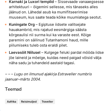
Karnaki ja Luxori templid
– Sissevaade vanaaegsesse
arhitektuuri – õigemini sellesse, mis tänaseks alles
jäänud on. Lähedal asub ka mumifitseerimise
muuseum, kus saate teada kõike muumiatega seotut.
Kuningate Org
– Egiptuse iidsete valitsejate
hauakambrid, mis rajatud eesmärgiga säästa
kõrgeaulisi nii surma kui ka varaste eest. Kõige
paremini on säilinud Tutanhamoni haud, mille
piilumiseks tuleb osta eraldi pilet.
Laevasõit Niilusel
– Kulgege feluki pardal mööda iidse
jõe laineid ja mõelge, kuidas need paigad võisid välja
näha sadu ja tuhandeid aastaid tagasi.
– – –
Lugu on ilmunud ajakirja Estraveller numbris
jaanuar–märts 2004.
Teemad
Aafrika
Reisimuljed
Traveller