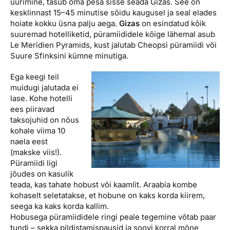
uurimine, tasub oma pesa sisse seada Gizas. See on
kesklinnast 15–45 minutise sõidu kaugusel ja seal elades
hoiate kokku üsna palju aega.
Gizas
on esindatud kõik
suuremad hotelliketid, püramiididele kõige lähemal asub
Le Meridien Pyramids, kust jalutab Cheopsi püramiidi või
Suure Sfinksini kümne minutiga.
Ega keegi teil
muidugi jalutada ei
lase. Kohe hotelli
ees piiravad
taksojuhid on nõus
kohale viima 10
naela eest
(makske viis!).
Püramiidi ligi
jõudes on kasulik
teada, kas tahate hobust või kaamlit. Araabia kombe
kohaselt seletatakse, et hobune on kaks korda kiirem,
seega ka kaks korda kallim.
Hobusega püramiididele ringi peale tegemine võtab paar
tundi – sekka pildistamispausid ja soovi korral mõne