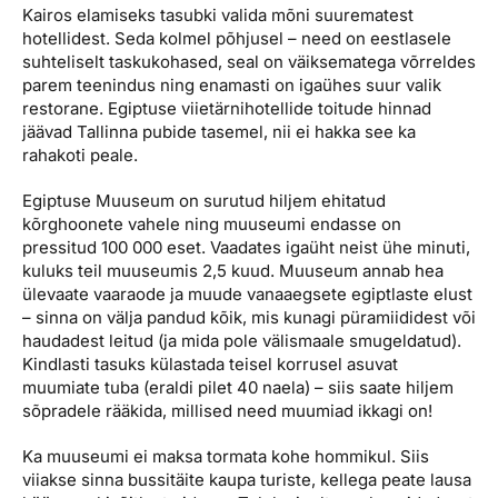
Kairos elamiseks tasubki valida mõni suurematest
hotellidest. Seda kolmel põhjusel – need on eestlasele
suhteliselt taskukohased, seal on väiksematega võrreldes
parem teenindus ning enamasti on igaühes suur valik
restorane. Egiptuse viietärnihotellide toitude hinnad
jäävad Tallinna pubide tasemel, nii ei hakka see ka
rahakoti peale.
Egiptuse Muuseum on surutud hiljem ehitatud
kõrghoonete vahele ning muuseumi endasse on
pressitud 100 000 eset. Vaadates igaüht neist ühe minuti,
kuluks teil muuseumis 2,5 kuud. Muuseum annab hea
ülevaate vaaraode ja muude vanaaegsete egiptlaste elust
– sinna on välja pandud kõik, mis kunagi püramiididest või
haudadest leitud (ja mida pole välismaale smugeldatud).
Kindlasti tasuks külastada teisel korrusel asuvat
muumiate tuba (eraldi pilet 40 naela) – siis saate hiljem
sõpradele rääkida, millised need muumiad ikkagi on!
Ka muuseumi ei maksa tormata kohe hommikul. Siis
viiakse sinna bussitäite kaupa turiste, kellega peate lausa