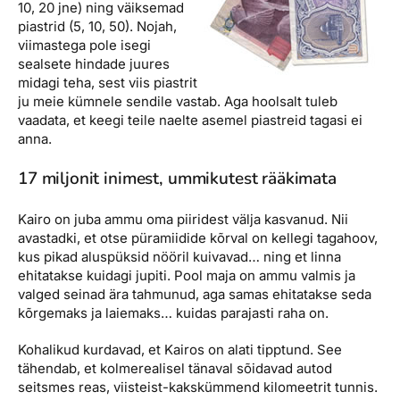
10, 20 jne) ning väiksemad
piastrid (5, 10, 50). Nojah,
viimastega pole isegi
sealsete hindade juures
midagi teha, sest viis piastrit
ju meie kümnele sendile vastab. Aga hoolsalt tuleb
vaadata, et keegi teile naelte asemel piastreid tagasi ei
anna.
17 miljonit inimest, ummikutest rääkimata
Kairo on juba ammu oma piiridest välja kasvanud. Nii
avastadki, et otse püramiidide kõrval on kellegi tagahoov,
kus pikad aluspüksid nööril kuivavad… ning et linna
ehitatakse kuidagi jupiti. Pool maja on ammu valmis ja
valged seinad ära tahmunud, aga samas ehitatakse seda
kõrgemaks ja laiemaks… kuidas parajasti raha on.
Kohalikud kurdavad, et Kairos on alati tipptund. See
tähendab, et kolmerealisel tänaval sõidavad autod
seitsmes reas, viisteist-kakskümmend kilomeetrit tunnis.