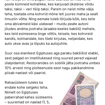
poole kümneid kohalikke, kes karjuvad üksteise võidu
taksi, taksi – veri tšiip taksi. Parem on neist mitte välja
teha, toetada oma kohvrid mõne leti juures maha ja sealt
limuziin võtta. Ning eemale tuleb tõrjuda kõik, kes teile
oma abivalmeid käsi ulatavad – muidu peate autoni
jõudes andma jootraha (araabia keeles bakšiš) mehele,
kes teid esimesena õnge võttis, teisele, kes kohvreid
kandis, kolmandale, kes tšeki kirjutas, neljandale, kes
auto ukse avas ja lõpuks ka autojuhile.
Suur osa elanikest Egiptuses aga paraku bakšišist elabki,
sest palgad on imetillukesed ning suured pered vajavad
ülalpidamist. Restoranides on sobilik jätta jootraha umbes
10% arvest ning pisiteenuste eest
nagu pakikandmine
piisab naelast või paarist.
Rahasüsteem tuleks ka
endale kohe selgeks teha.
Nimelt on Egiptuses
paberrahad kahes süsteemis
– suuremad on naelad (1, 5,