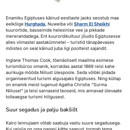
Enamiku Egiptuses käinud eestlaste jaoks seostub maa
eelkõige
Hurghada
, Nuweiba või
Sharm El Sheikhi
kuurortide, basseinide helesinise vee ja pikkade
mererandadega. Ent kuurordikultuur jõudis Egiptusesse
alles viimastel aastakümnetel – turistid tänapäevases
mõistes on seal käinud juba ligi poolteist sajandit.
Inglane Thomas Cook, tõenäoliselt maailma esimese
turismibüroo omanik, korraldas aastal 1869 reisi kahe
aurikuga mööda Niilust ülespoole. Seda võibki pidada
organiseeritud turismi algusajaks Egiptuses. Ning küllap
on enamik meist lugenud Agatha Christie “Surma
Niilusel” ja teisi sarnaseid teoseid, mis annavad ülevaate
tolleaegse turismi hiilgusest.
Suur segadus ja palju bakšišt
Kairo lennujaam võtab saabuja vastu suure segadusega.
Kui reisija on oma pagasi kätte saanud, tormab tema