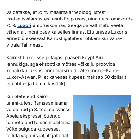
Väidetakse, et 25% maailma arheoloogilistest
vaatamisväärsustest asub Egiptuses, ning neist omakorda
75%
Luxori
ümbruskonnas. Seega on vältimatu veeta
vähemalt mõni päev ka selles linnas. Elu unises Luxoris
erineb ülekeevast Kairost igatahes rohkem kui Vana-
Vigala Tallinnast.
Kairost Luxorisse ja tagasi pääseb Egypt Airi
lennukiga, aga eksootika mõttes võiks ju proovida
kohalikku luksusrongi marsruudil Alexandria–Kairo–
Luxor–Aswan. Pilet kaheses kupees maksab 50 dollarit
(sh õhtu– ja hommikusöök).
Kui olete end Kairo
ummikutest Ramsese jaama
võidelnud ja 8. teel seisvasse
Abela ekspressi jõudnud,
tunnete end teises maailmas.
Võite sulguda kupeesse,
tellida vagunisaatjalt jahedat