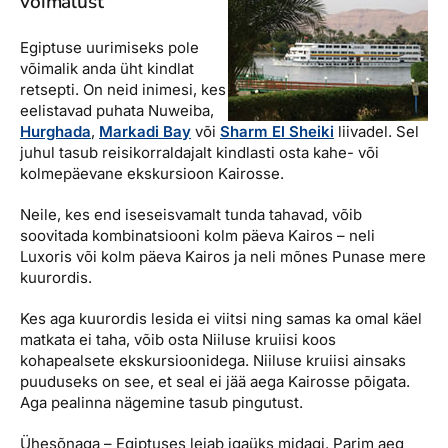
võimalust
Egiptuse uurimiseks pole
võimalik anda üht kindlat
retsepti. On neid inimesi, kes
eelistavad puhata Nuweiba,
Hurghada
,
Markadi Bay
või
Sharm El Sheiki
liivadel. Sel
juhul tasub reisikorraldajalt kindlasti osta kahe- või
kolmepäevane ekskursioon Kairosse.
Neile, kes end iseseisvamalt tunda tahavad, võib
soovitada kombinatsiooni kolm päeva Kairos – neli
Luxoris või kolm päeva Kairos ja neli mõnes Punase mere
kuurordis.
Kes aga kuurordis lesida ei viitsi ning samas ka omal käel
matkata ei taha, võib osta Niiluse kruiisi koos
kohapealsete ekskursioonidega. Niiluse kruiisi ainsaks
puuduseks on see, et seal ei jää aega Kairosse põigata.
Aga pealinna nägemine tasub pingutust.
Ühesõnaga – Egiptuses leiab igaüks midagi. Parim aeg