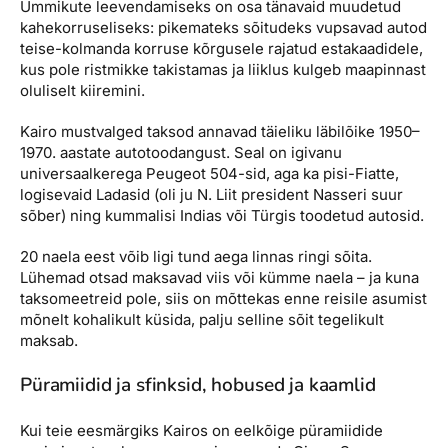
Ummikute leevendamiseks on osa tänavaid muudetud
kahekorruseliseks: pikemateks sõitudeks vupsavad autod
teise-kolmanda korruse kõrgusele rajatud estakaadidele,
kus pole ristmikke takistamas ja liiklus kulgeb maapinnast
oluliselt kiiremini.
Kairo mustvalged taksod annavad täieliku läbilõike 1950–
1970. aastate autotoodangust. Seal on igivanu
universaalkerega Peugeot 504-sid, aga ka pisi-Fiatte,
logisevaid Ladasid (oli ju N. Liit president Nasseri suur
sõber) ning kummalisi Indias või Türgis toodetud autosid.
20 naela eest võib ligi tund aega linnas ringi sõita.
Lühemad otsad maksavad viis või kümme naela – ja kuna
taksomeetreid pole, siis on mõttekas enne reisile asumist
mõnelt kohalikult küsida, palju selline sõit tegelikult
maksab.
Püramiidid ja sfinksid, hobused ja kaamlid
Kui teie eesmärgiks Kairos on eelkõige püramiidide