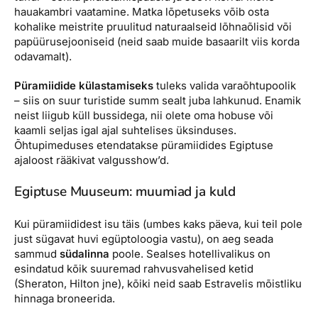
hauakambri vaatamine. Matka lõpetuseks võib osta
kohalike meistrite pruulitud naturaalseid lõhnaõlisid või
papüürusejooniseid (neid saab muide basaarilt viis korda
odavamalt).
Püramiidide külastamiseks
tuleks valida varaõhtupoolik
– siis on suur turistide summ sealt juba lahkunud. Enamik
neist liigub küll bussidega, nii olete oma hobuse või
kaamli seljas igal ajal suhtelises üksinduses.
Õhtupimeduses etendatakse püramiidides Egiptuse
ajaloost rääkivat valgusshow’d.
Egiptuse Muuseum: muumiad ja kuld
Kui püramiididest isu täis (umbes kaks päeva, kui teil pole
just sügavat huvi egüptoloogia vastu), on aeg seada
sammud
südalinna
poole. Sealses hotellivalikus on
esindatud kõik suuremad rahvusvahelised ketid
(Sheraton, Hilton jne), kõiki neid saab Estravelis mõistliku
hinnaga broneerida.