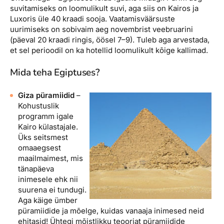
suvitamiseks on loomulikult suvi, aga siis on Kairos ja
Luxoris üle 40 kraadi sooja. Vaatamisväärsuste
uurimiseks on sobivaim aeg novembrist veebruarini
(päeval 20 kraadi ringis, öösel 7–9). Tuleb aga arvestada,
et sel perioodil on ka hotellid loomulikult kõige kallimad.
Mida teha Egiptuses?
Giza püramiidid
–
Kohustuslik
programm igale
Kairo külastajale.
Üks seitsmest
omaaegsest
maailmaimest, mis
tänapäeva
inimesele ehk nii
suurena ei tundugi.
Aga käige ümber
püramiidide ja mõelge, kuidas vanaaja inimesed neid
ehitasid! Ühtegi mõistlikku teooriat püramiidide