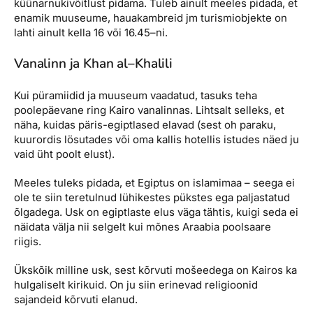
küünarnukivõitlust pidama. Tuleb ainult meeles pidada, et
enamik muuseume, hauakambreid jm turismiobjekte on
lahti ainult kella 16 või 16.45–ni.
Vanalinn ja Khan al–Khalili
Kui püramiidid ja muuseum vaadatud, tasuks teha
poolepäevane ring Kairo vanalinnas. Lihtsalt selleks, et
näha, kuidas päris-egiptlased elavad (sest oh paraku,
kuurordis lösutades või oma kallis hotellis istudes näed ju
vaid üht poolt elust).
Meeles tuleks pidada, et Egiptus on islamimaa – seega ei
ole te siin teretulnud lühikestes pükstes ega paljastatud
õlgadega. Usk on egiptlaste elus väga tähtis, kuigi seda ei
näidata välja nii selgelt kui mõnes Araabia poolsaare
riigis.
Ükskõik milline usk, sest kõrvuti mošeedega on Kairos ka
hulgaliselt kirikuid. On ju siin erinevad religioonid
sajandeid kõrvuti elanud.