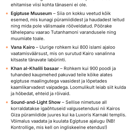
ehitamise viisi kohta tänaseni ei ole.
Egiptuse Muuseum
– Siia on kokku veetud kõik
esemed, mis kunagi püramiididest ja haudadest leitud
ning mida pole välismaale rööveldatud. Pöörake
tähelepanu vaarao Tutanhamoni varandusele ning
muumiate toale.
Vana Kairo
– Uurige rohkem kui 800 islami ajaloo
vaatamisväärsust, mis on surutud Kairo vanalinna
kitsaste tänavate labürinti.
Khan al-Khalili basaar
– Rohkem kui 900 poodi ja
tuhanded kaupmehed pakuvad teile kõike alates
egiptuse maalingutega vaasidest ja lõpetades
kaamlikarvadest vaipadega. Loomulikult leiab siit kulda
ja hõbedat, ehteid ja rõivaid.
Sound-and-Light Show
– Sellise nimetuse all
korraldatakse igaõhtuseid valgusetendusi nii Kairos
Giza püramiidide juures kui ka Luxoris Karnaki templis.
Võimalus vaadata ja kuulata Egiptuse ajalugu (NB!
Kontrollige, mis kell on ingliskeelne etendus!)