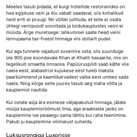
Meeles tasub pidada, et kuigi hotellide restoranides on
hea egiptuse vein ja õlu vabalt saadaval, siis kohalikud
neid eriti ei pruugi. Nii võibki juhtuda, et teile ei osata
ühtegi veinipoodi soovitada ja toidukauplustes veini ei
müüda. Ärge muretsege: lahkumisel saate head veini
lennujaama tax-freest hinnaga viis dollarit pudel.
Kui aga tunnete vajadust suveniire osta, siis suunduge
üle 900 poe koondavale Khan al-Khalili basaarile, mis on
tegelikult omaette linnaosa. Papüüruspildi saab kätte viie
naela eest, alabastrist kujukese eest tuleb maksta
paarkümmend ja kaamlikarvadest vaiba eest umbes sada
naela. Ning kõige selle juures tasub aeg maha võtta ja
kauplemist nautida.
Kui ostate asja ära esimese väljapakutud hinnaga, jätate
müüja kauplemisrõõmust ilma, aga araablaste jaoks on
kauplemine ise peaaegu sama tähtis kui raha teenimine.
Pakub ju kauplemine võimalust suhelda.
Luksusrongiga Luxorisse