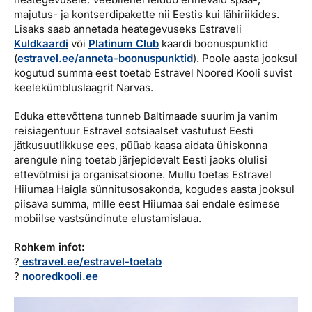
majutus- ja kontserdipakette nii Eestis kui lähiriikides.
Lisaks saab annetada heategevuseks Estraveli
Kuldkaardi
või
Platinum Club
kaardi boonuspunktid
(
estravel.ee/anneta-boonuspunktid
). Poole aasta jooksul
kogutud summa eest toetab Estravel Noored Kooli suvist
keelekümbluslaagrit Narvas.
Eduka ettevõttena tunneb Baltimaade suurim ja vanim
reisiagentuur Estravel sotsiaalset vastutust Eesti
jätkusuutlikkuse ees, püüab kaasa aidata ühiskonna
arengule ning toetab järjepidevalt Eesti jaoks olulisi
ettevõtmisi ja organisatsioone. Mullu toetas Estravel
Hiiumaa Haigla sünnitusosakonda, kogudes aasta jooksul
piisava summa, mille eest Hiiumaa sai endale esimese
mobiilse vastsündinute elustamislaua.
Rohkem infot:
?
estravel.ee/estravel-toetab
?
nooredkooli.ee