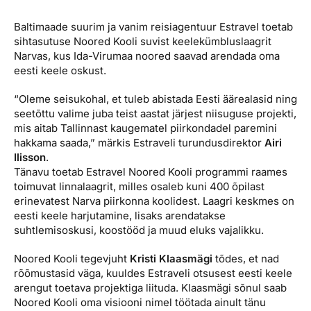
Reisitarvete e-pood
Meist
Kuldkaart
Baltimaade suurim ja vanim reisiagentuur Estravel toetab
Ettevõttest, kontaktid, reisikonsultandi teenus, tule
Airalo eSIM
Platinum Club
sihtasutuse Noored Kooli suvist keelekümbluslaagrit
tööle, uudised...
Narvas, kus Ida-Virumaa noored saavad arendada oma
Reisija meelespea
Püsisoodustused
eesti keele oskust.
Ettevõttest
Boonuspunktid
“Oleme seisukohal, et tuleb abistada Eesti äärealasid ning
Kontaktid
seetõttu valime juba teist aastat järjest niisuguse projekti,
mis aitab Tallinnast kaugematel piirkondadel paremini
Reisikonsultandi teenus
hakkama saada,” märkis Estraveli turundusdirektor
Airi
Tule tööle
Ilisson
.
Tänavu toetab Estravel Noored Kooli programmi raames
Uudised
toimuvat linnalaagrit, milles osaleb kuni 400 õpilast
erinevatest Narva piirkonna koolidest. Laagri keskmes on
eesti keele harjutamine, lisaks arendatakse
suhtlemisoskusi, koostööd ja muud eluks vajalikku.
Noored Kooli tegevjuht
Kristi Klaasmägi
tõdes, et nad
rõõmustasid väga, kuuldes Estraveli otsusest eesti keele
arengut toetava projektiga liituda. Klaasmägi sõnul saab
Noored Kooli oma visiooni nimel töötada ainult tänu