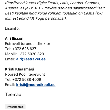
tütarfirmad kuues riigis: Eestis, Lätis, Leedus, Soomes,
Austraalias ja USA-s. Ettevõte põhineb sajaprotsendiliselt
Eesti kapitalil ning kõige rohkem töötajaid on Eestis (150
inimest ehk 64% kogu personalist).
Lisainfo:
Airi Ilisson
Estraveli turundusdirektor
Tel: +372 626 6371
Mobiil: +372 5030 329
Email:
airi@estravel.ee
Kristi Klaasmägi
Noored Kooli tegevjuht
Tel: +372 5688 4009
Email:
kristi@nooredkooli.ee
Teemad
Pressiteated