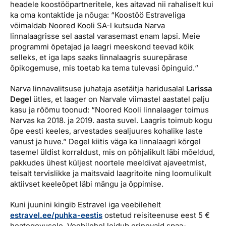
headele koostööpartneritele, kes aitavad nii rahaliselt kui
ka oma kontaktide ja nõuga: “Koostöö Estraveliga
võimaldab Noored Kooli SA-l kutsuda Narva
linnalaagrisse sel aastal varasemast enam lapsi. Meie
programmi õpetajad ja laagri meeskond teevad kõik
selleks, et iga laps saaks linnalaagris suurepärase
õpikogemuse, mis toetab ka tema tulevasi õpinguid.“
Narva linnavalitsuse juhataja asetäitja haridusalal
Larissa
Degel
ütles, et laager on Narvale viimastel aastatel palju
kasu ja rõõmu toonud: “Noored Kooli linnalaager toimus
Narvas ka 2018. ja 2019. aasta suvel. Laagris toimub kogu
õpe eesti keeles, arvestades sealjuures kohalike laste
vanust ja huve.” Degel kiitis väga ka linnalaagri kõrgel
tasemel üldist korraldust, mis on põhjalikult läbi mõeldud,
pakkudes ühest küljest noortele meeldivat ajaveetmist,
teisalt tervislikke ja maitsvaid laagritoite ning loomulikult
aktiivset keeleõpet läbi mängu ja õppimise.
Kuni juunini kingib Estravel iga veebilehelt
estravel.ee/puhka-eestis
ostetud reisiteenuse eest 5 €
heategevusele. Veebilehel leidub erinevaid spaa-,