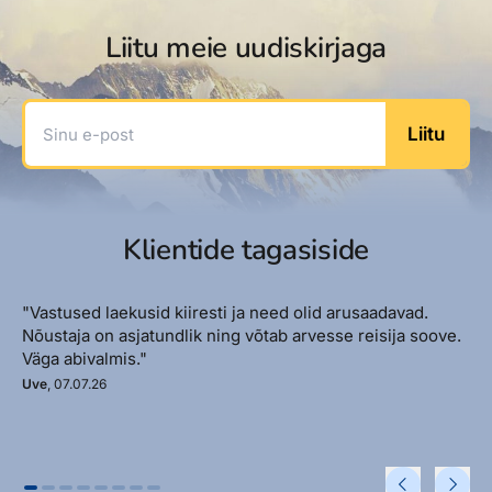
Liitu meie uudiskirjaga
Sinu e-post
Liitu
Klientide tagasiside
"Vastused laekusid kiiresti ja need olid arusaadavad.
Nõustaja on asjatundlik ning võtab arvesse reisija soove.
Väga abivalmis."
Uve
, 07.07.26