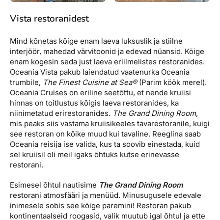
Vista restoranidest
Mind kõnetas kõige enam laeva luksuslik ja stiilne
interjöör, mahedad värvitoonid ja edevad nüansid. Kõige
enam kogesin seda just laeva eriilmelistes restoranides.
Oceania Vista pakub laiendatud vaatenurka Oceania
trumbile,
The Finest Cuisine at Sea®
(Parim köök merel).
Oceania Cruises on eriline seetõttu, et nende kruiisi
hinnas on toitlustus kõigis laeva restoranides, ka
niinimetatud erirestoranides.
The Grand Dining Room
,
mis peaks siis vastama kruiisikeeles tavarestoranile, kuigi
see restoran on kõike muud kui tavaline. Reeglina saab
Oceania reisija ise valida, kus ta soovib einestada, kuid
sel kruiisil oli meil igaks õhtuks kutse erinevasse
restorani.
Esimesel õhtul nautisime
The Grand Dining Room
restorani atmosfääri ja menüüd. Minusugusele edevale
inimesele sobis see kõige paremini! Restoran pakub
kontinentaalseid roogasid, valik muutub igal õhtul ja ette