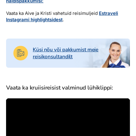
näidispakkumisi:
Vaata ka Aive ja Kristi vahetuid reisimuljeid
Estraveli
Instagrami highlightsidest
.
Küsi nõu või pakkumist meie
reisikonsultandilt
Vaata ka kruiisireisist valminud lühiklippi: