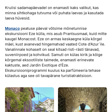
Kruiisi sadamapäevadel on enamasti kaks valikut, kas
minna sihtkohaga tutvuma või puhata laevas ja kasutada
laeva hüvesid.
Monaco
peatuse päeval võtsime mõnetunnise
ekskursiooni Eze külla, mis asub Prantsusmaal, kuid mitte
kaugel Monacost. Eze on armas keskaegne küla kõrgel
mäel, kust avanevad hingematvad vaated Cote d’Azur´ile.
Vanalinnale kohaselt on seal kitsad risti-rästi tänavad,
suveniirpoed ja kohvikud. Samuti on külas kirik ja kõige
kõrgemal eksootiliste taimede, enamasti erinevate
kaktuste, aed Jardin Exotique d’Èze.
Ekskursiooniprogrammi kuulus ka parfümeeria tehase
külastus aga see oli tavapärane turistiatraktsioon.