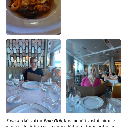
Toscana
kõrval on
Polo Grill
, kus menüü vastab nimele
ning kus leidub ka privaatnurk. Kahe restorani vahel on