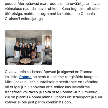
puudu. Merepäevad marsruudis on tänuväärt ja annavad
võimaluse nautida laeva rohkem. Kuna tegemist oli siiski
tööreisiga, mahtus programmi ka kohtumine Oceania
Cruises’i esindajatega.
Civitaveccia sadamas lõpevad ja algavad nn Rooma
kruiisid.
Rooma
on sealt tunnikese rongisõidu kaugusel.
Minu jaoks oli see suhteliselt stressirohke ettevõtmine,
nii et igal juhul soovitan ette tellida kas laevafirma
transfeeri või takso ja sõita otse Rooma. Juhul muidugi,
kui on plaanis Rooma minna. Võõras ühistransport ja suur
kohver ei ole just parim kombinatsioon.