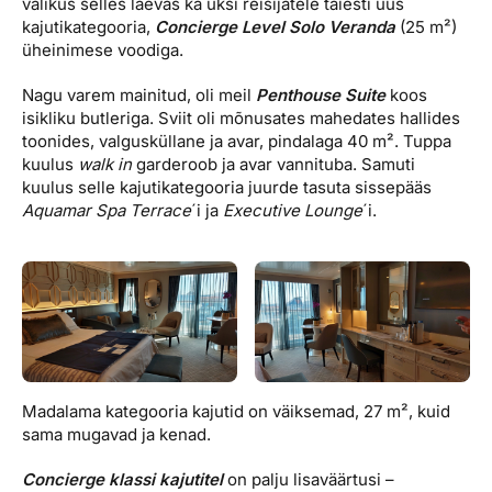
valikus selles laevas ka üksi reisijatele täiesti uus
kajutikategooria,
Concierge Level Solo Veranda
(25 m²)
üheinimese voodiga.
Nagu varem mainitud, oli meil
Penthouse Suite
koos
isikliku butleriga. Sviit oli mõnusates mahedates hallides
toonides, valgusküllane ja avar, pindalaga 40 m². Tuppa
kuulus
walk in
garderoob ja avar vannituba. Samuti
kuulus selle kajutikategooria juurde tasuta sissepääs
Aquamar Spa Terrace
´i ja
Executive Lounge
´i.
Madalama kategooria kajutid on väiksemad, 27 m², kuid
sama mugavad ja kenad.
Concierge klassi kajutitel
on palju lisaväärtusi –