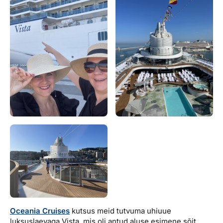
Oceania Cruises
kutsus meid tutvuma uhiuue
luksuslaevaga Vista, mis oli antud aluse esimene sõit.