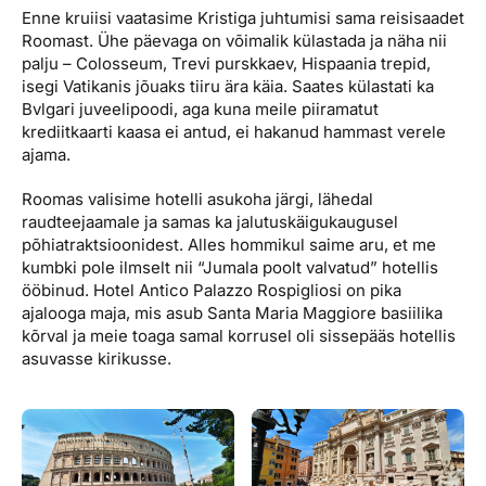
Enne kruiisi vaatasime Kristiga juhtumisi sama reisisaadet
Roomast. Ühe päevaga on võimalik külastada ja näha nii
palju – Colosseum, Trevi purskkaev, Hispaania trepid,
isegi Vatikanis jõuaks tiiru ära käia. Saates külastati ka
Bvlgari juveelipoodi, aga kuna meile piiramatut
krediitkaarti kaasa ei antud, ei hakanud hammast verele
ajama.
Roomas valisime hotelli asukoha järgi, lähedal
raudteejaamale ja samas ka jalutuskäigukaugusel
põhiatraktsioonidest. Alles hommikul saime aru, et me
kumbki pole ilmselt nii “Jumala poolt valvatud” hotellis
ööbinud. Hotel Antico Palazzo Rospigliosi on pika
ajalooga maja, mis asub Santa Maria Maggiore basiilika
kõrval ja meie toaga samal korrusel oli sissepääs hotellis
asuvasse kirikusse.