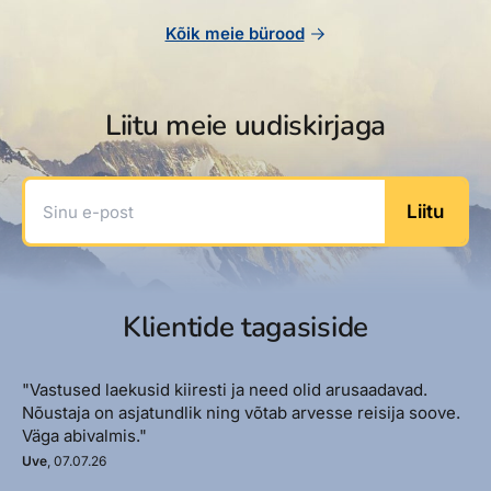
Kõik meie bürood
Liitu meie uudiskirjaga
Sinu e-post
Liitu
Klientide tagasiside
"Vastused laekusid kiiresti ja need olid arusaadavad.
Nõustaja on asjatundlik ning võtab arvesse reisija soove.
Väga abivalmis."
Uve
, 07.07.26