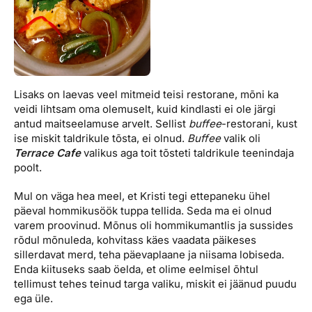
Lisaks on laevas veel mitmeid teisi restorane, mõni ka
veidi lihtsam oma olemuselt, kuid kindlasti ei ole järgi
antud maitseelamuse arvelt. Sellist
buffee
-restorani, kust
ise miskit taldrikule tõsta, ei olnud.
Buffee
valik oli
Terrace Cafe
valikus aga toit tõsteti taldrikule teenindaja
poolt.
Mul on väga hea meel, et Kristi tegi ettepaneku ühel
päeval hommikusöök tuppa tellida. Seda ma ei olnud
varem proovinud. Mõnus oli hommikumantlis ja sussides
rõdul mõnuleda, kohvitass käes vaadata päikeses
sillerdavat merd, teha päevaplaane ja niisama lobiseda.
Enda kiituseks saab öelda, et olime eelmisel õhtul
tellimust tehes teinud targa valiku, miskit ei jäänud puudu
ega üle.