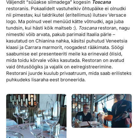
Väljendit “süüakse silmadega” kogesin
Toscana
restoranis. Pokaalidelt vastuhelkiv õhtupäike ei olnudki
nii pimestav, kui taldrikutel (eritellimus) ilutsev Versace
logo. Ma polnud veel menüüd kätte võtnudki, aga juba
tundsin, kui hästi kõik maitseb :).
Toscana
restoran, nagu
nimestki võib arvata, pakub parimaid Itaalia pärle –
kasutatud on Chianina nahka, käsitsi puhutud Veneetsia
klaasi ja Carrara marmorit, roogadest rääkimata. Söögi
saabumise eel presenteeriti meile ka erinevaid õlisid,
mida toidu kõrvale võiks kasutada. Restoran on avatud
vaid õhtusöögiks ja vajalik on eelregistreerimine.
Restorani juurde kuulub privaatruum, mida saab erilisteks
puhkudeks lisaraha eest broneerida.