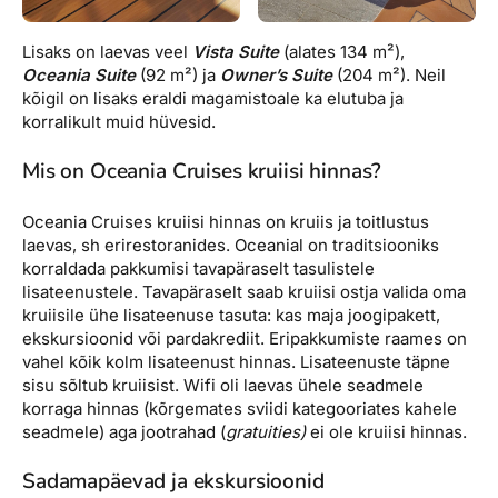
Lisaks on laevas veel
Vista Suite
(alates 134 m²),
Oceania Suite
(92 m²) ja
Owner’s Suite
(204 m²). Neil
kõigil on lisaks eraldi magamistoale ka elutuba ja
korralikult muid hüvesid.
Mis on Oceania Cruises kruiisi hinnas?
Oceania Cruises kruiisi hinnas on kruiis ja toitlustus
laevas, sh erirestoranides. Oceanial on traditsiooniks
korraldada pakkumisi tavapäraselt tasulistele
lisateenustele. Tavapäraselt saab kruiisi ostja valida oma
kruiisile ühe lisateenuse tasuta: kas maja joogipakett,
ekskursioonid või pardakrediit. Eripakkumiste raames on
vahel kõik kolm lisateenust hinnas. Lisateenuste täpne
sisu sõltub kruiisist. Wifi oli laevas ühele seadmele
korraga hinnas (kõrgemates sviidi kategooriates kahele
seadmele) aga jootrahad (
gratuities)
ei ole kruiisi hinnas.
Sadamapäevad ja ekskursioonid