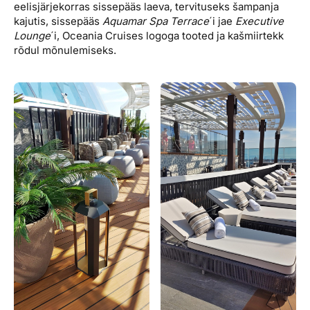
eelisjärjekorras sissepääs laeva, tervituseks šampanja
kajutis, sissepääs
Aquamar Spa Terrace
´i jae
Executive
Lounge
´i, Oceania Cruises logoga tooted ja kašmiirtekk
rõdul mõnulemiseks.