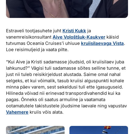
Estraveli tootjasuhete juht
Kristi Kukk
ja
vanemreisikonsultant
Aive Vološtšuk-Kaukver
käisid
tutvumas Oceania Cruises’i uhiuue
kruiisilaevaga Vista
.
Loe reisimuljeid ja vaata pilte.
“Kui Aive ja Kristi sadamasse jõudsid, oli kruiisilaev juba
lahkunud?” Vägisi tuli sadamasse sõites selline tunne, et
just nii tuleb reisikirjeldust alustada. Saime omal nahal
selgeks, et kui võimalik, tasub kruiisi alguspunkti kohale
minna päev varem, sest sekeldusi tuli ette igasuguseid.
Hilineda võivad nii erinevad transpordivahendid kui ka
pagas. Õnneks oli saatus armuline ja vaatamata
ootamatutele takistustele jõudsime laevale ning vapustav
Vahemere
kruiis võis alata.