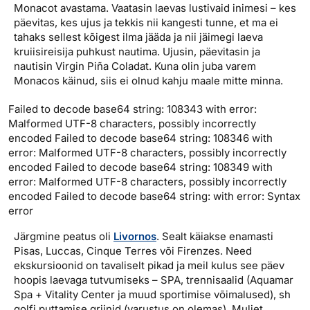
Monacot avastama. Vaatasin laevas lustivaid inimesi – kes
päevitas, kes ujus ja tekkis nii kangesti tunne, et ma ei
tahaks sellest kõigest ilma jääda ja nii jäimegi laeva
kruiisireisija puhkust nautima. Ujusin, päevitasin ja
nautisin Virgin Piña Coladat. Kuna olin juba varem
Monacos käinud, siis ei olnud kahju maale mitte minna.
Failed to decode base64 string: 108343 with error:
Malformed UTF-8 characters, possibly incorrectly
encoded Failed to decode base64 string: 108346 with
error: Malformed UTF-8 characters, possibly incorrectly
encoded Failed to decode base64 string: 108349 with
error: Malformed UTF-8 characters, possibly incorrectly
encoded Failed to decode base64 string: with error: Syntax
error
Järgmine peatus oli
Livornos
. Sealt käiakse enamasti
Pisas, Luccas, Cinque Terres või Firenzes. Need
ekskursioonid on tavaliselt pikad ja meil kulus see päev
hoopis laevaga tutvumiseks – SPA, trennisaalid (Aquamar
Spa + Vitality Center ja muud sportimise võimalused), sh
golfi puttamise griinid (varustus on olemas). Muljet