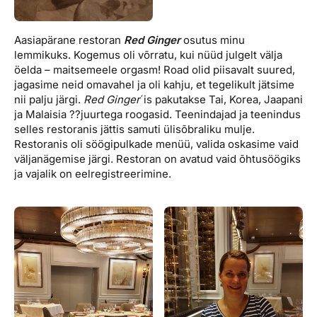
Aasiapärane restoran
Red Ginger
osutus minu
lemmikuks. Kogemus oli võrratu, kui nüüd julgelt välja
öelda – maitsemeele orgasm! Road olid piisavalt suured,
jagasime neid omavahel ja oli kahju, et tegelikult jätsime
nii palju järgi.
Red Ginger
´is pakutakse Tai, Korea, Jaapani
ja Malaisia ??juurtega roogasid. Teenindajad ja teenindus
selles restoranis jättis samuti ülisõbraliku mulje.
Restoranis oli söögipulkade menüü, valida oskasime vaid
väljanägemise järgi. Restoran on avatud vaid õhtusöögiks
ja vajalik on eelregistreerimine.