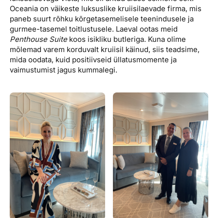
Oceania on väikeste luksuslike kruiisilaevade firma, mis
paneb suurt rõhku kõrgetasemelisele teenindusele ja
gurmee-tasemel toitlustusele. Laeval ootas meid
Penthouse Suite
koos isikliku butleriga. Kuna olime
mõlemad varem korduvalt kruiisil käinud, siis teadsime,
mida oodata, kuid positiivseid üllatusmomente ja
vaimustumist jagus kummalegi.