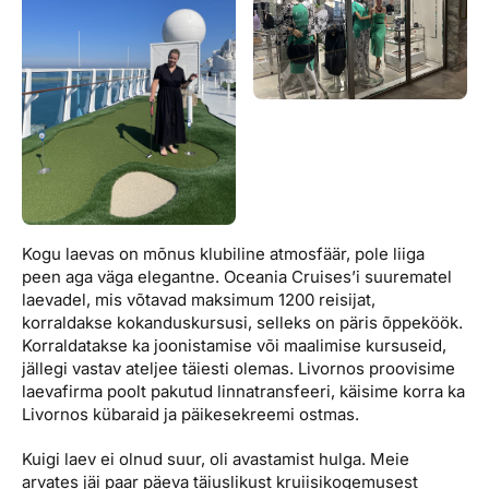
Kogu laevas on mõnus klubiline atmosfäär, pole liiga
peen aga väga elegantne. Oceania Cruises’i suurematel
laevadel, mis võtavad maksimum 1200 reisijat,
korraldakse kokanduskursusi, selleks on päris õppeköök.
Korraldatakse ka joonistamise või maalimise kursuseid,
jällegi vastav ateljee täiesti olemas. Livornos proovisime
laevafirma poolt pakutud linnatransfeeri, käisime korra ka
Livornos kübaraid ja päikesekreemi ostmas.
Kuigi laev ei olnud suur, oli avastamist hulga. Meie
arvates jäi paar päeva täiuslikust kruiisikogemusest