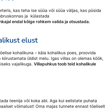
eris, kas teha ise süüa või süüa väljas, kas püsida
ümbruskonnas ja külastada
kajal endal kõige rohkem valida ja otsustada.
ikust elust
õelise kohalikuna – käia kohalikus poes, proovida
a kiirustamata üldist melu. Igas villas on olemas köök,
iseks vajalikuga.
Villapuhkus toob teid kohalikule
ada teenija või koka abi. Aga kui eelistate puhata
 ideaalset võimalust! Oma majas tunnete ennast tõeliselt