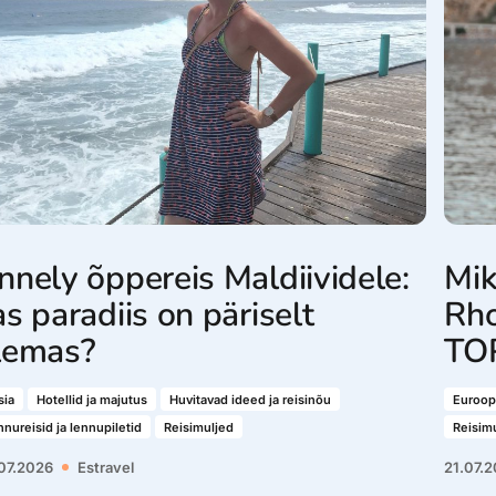
nnely õppereis Maldiividele:
Mik
as paradiis on päriselt
Rho
lemas?
TOP
sia
Hotellid ja majutus
Huvitavad ideed ja reisinõu
Euroop
nureisid ja lennupiletid
Reisimuljed
Reisim
07.2026
Estravel
21.07.