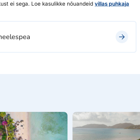
hkust ei sega. Loe kasulikke nõuandeid
villas puhkaja
 meelespea