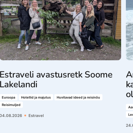
Estraveli avastusretk Soome
A
Lakelandi
k
o
Euroopa
Hotellid ja majutus
Huvitavad ideed ja reisinõu
Reisimuljed
Aa
Len
04.08.2026
Estravel
24.