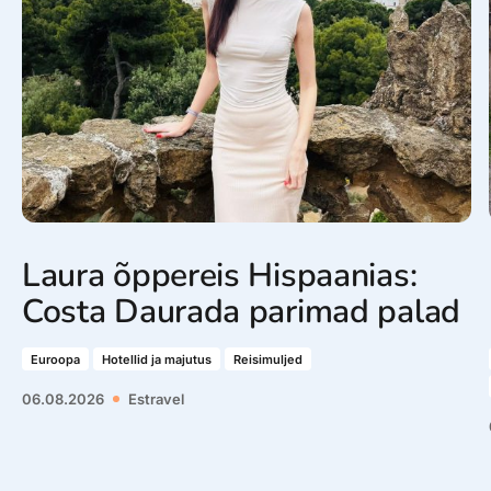
Laura õppereis Hispaanias:
Costa Daurada parimad palad
Euroopa
Hotellid ja majutus
Reisimuljed
06.08.2026
Estravel