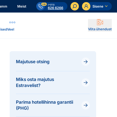
24h
(+372)
ramm
Meist
Sisene
626 6266
Võta ühendust
ised
Veel
Majutuse otsing
Miks osta majutus
Estravelist?
Parima hotellihinna garantii
(PHG)