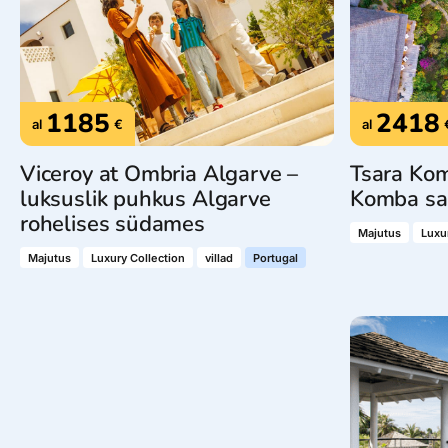
1185
2418
al
€
al
Viceroy at Ombria Algarve –
Tsara Ko
luksuslik puhkus Algarve
Komba sa
rohelises südames
Majutus
Luxu
Majutus
Luxury Collection
villad
Portugal