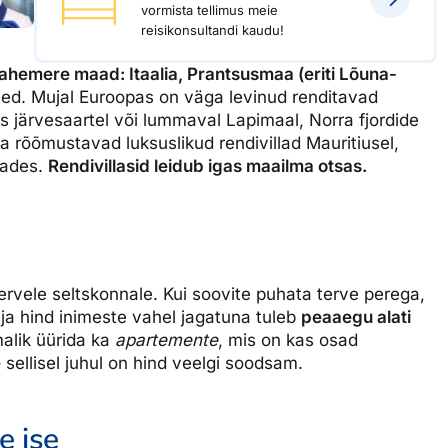
vormista tellimus meie
dised...
reisikonsultandi kaudu!
ahemere maad: Itaalia, Prantsusmaa (eriti Lõuna-
ised. Mujal Euroopas on väga levinud renditavad
järvesaartel või lummaval Lapimaal, Norra fjordide
a rõõmustavad luksuslikud rendivillad Mauritiusel,
dades.
Rendivillasid leidub igas maailma otsas.
 tervele seltskonnale. Kui soovite puhata terve perega,
a hind inimeste vahel jagatuna tuleb
peaaegu alati
malik üürida ka
apartemente
, mis on kas osad
 sellisel juhul on hind veelgi soodsam.
e ise