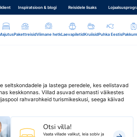
iklient
Inspiratsioon & blogi
Reisidele lisaks
Lojaalsusprog
Majutus
Pakettreisid
Viimane hetk
Laevapiletid
Kruiisid
Puhka Eestis
Pakkum
e seltskondadele ja lastega peredele, kes eelistavad
mas keskkonnas. Villad asuvad enamasti väikestes
.
jaspool rahvarohkeid turismikeskusi, seega käivad
Otsi villa!
Vaata villade valikut, leia sobiv ja