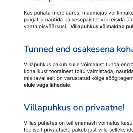
Kas puhata mere ääres, maamajas või linnakort
paigal ja nautida päikesepaistet või reisida 
vaatamisväärsusi.
Villapuhkus võimaldab puh
Tunned end osakesena kohal
Villapuhkus pakub sulle võimalust tunda end t
kohalikust toorainest toitu valmistada, nautid
mis tavaliselt on varustatud kõige söögitegem
elule väga lähedale.
Villapuhkus on privaatne!
Villas puhates on teil enamasti võimalus kasut
tõeliselt privaatselt, pakub just villa selleks