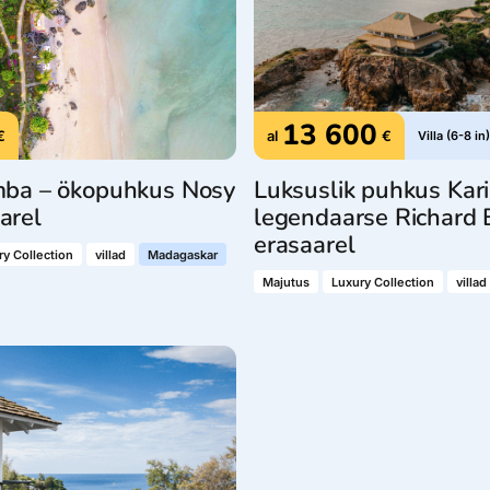
13 600
€
al
€
Villa (6-8 in)
mba – ökopuhkus Nosy
Luksuslik puhkus Kari
arel
legendaarse Richard 
erasaarel
ry Collection
villad
Madagaskar
Majutus
Luxury Collection
villad