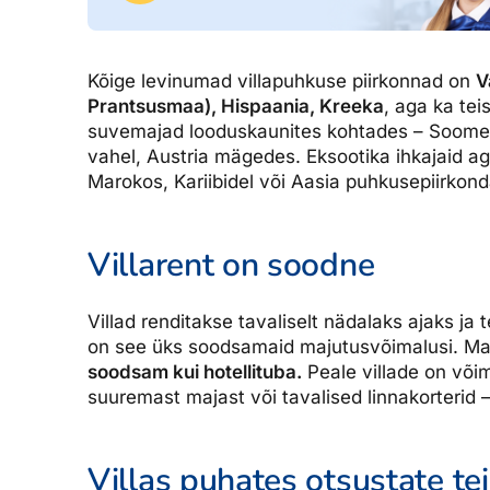
Ettevõttest, kontaktid, reisikonsultandi teenus, tule tööle, uu
Airalo eSIM
Platinum Club
Reisija meelespea
Püsisoodustused
Ettevõttest
Kõige levinumad villapuhkuse piirkonnad on
V
Prantsusmaa), Hispaania, Kreeka
, aga ka te
Boonuspunktid
Kontaktid
suvemajad looduskaunites kohtades – Soomes 
vahel, Austria mägedes. Eksootika ihkajaid ag
Reisikonsultandi teenus
Marokos, Kariibidel või Aasia puhkusepiirkon
Tule tööle
Uudised
Villarent on soodne
Villad renditakse tavaliselt nädalaks ajaks ja
on see üks soodsamaid majutusvõimalusi. Maj
soodsam kui hotellituba.
Peale villade on või
suuremast majast või tavalised linnakorterid –
Villas puhates otsustate tei