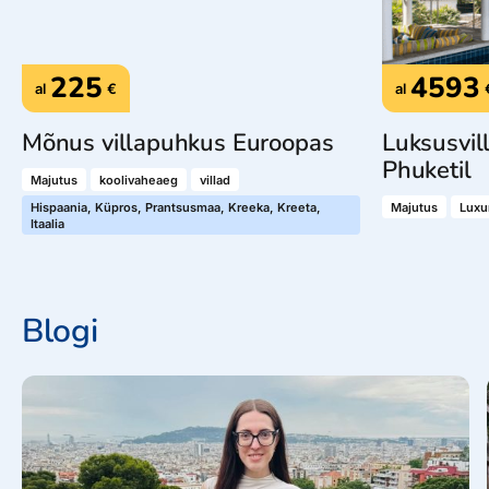
225
4593
al
€
al
Mõnus villapuhkus Euroopas
Luksusvil
Phuketil
Majutus
koolivaheaeg
villad
Hispaania, Küpros, Prantsusmaa, Kreeka, Kreeta,
Majutus
Luxu
Itaalia
Blogi