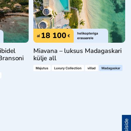
18 100
helikopteriga
al
€
erasaarele
ibidel
Miavana – luksus Madagaskari
Bransoni
külje all
Majutus
Luxury Collection
villad
Madagaskar