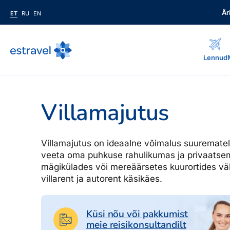
Är
ET
RU
EN
ET
RU
EN
Lennud
Äriklient
Kuidas saada ärikliendiks, eelised, teenused...
Villamajutus
Inspiratsioon & blogi
Blogi, sihtkohad, podcastid, ajakiri, uudiskiri...
Villamajutus on ideaalne võimalus suurematel
Reisidele lisaks
Blogi
veeta oma puhkuse rahulikumas ja privaatse
Järelmaks, Estraveli kinkekaart, Airalo eSim, reisikaubad.ee..
mägikülades või mereäärsetes kuurortides väl
Sihtkohad
villarent ja autorent käsikäes.
Podcastid
Lojaalsusprogramm
Järelmaks
Boonuspunktid, Kuldkaart, Platinum kaart...
Uudiskiri
Estraveli kinkekaart
Küsi nõu või pakkumist
meie reisikonsultandilt
Reisiajakiri Traveller
Reisitarvete e-pood
Meist
Kuldkaart