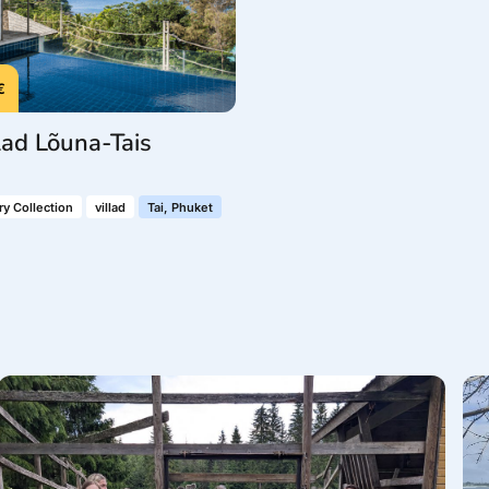
€
lad Lõuna-Tais
ry Collection
villad
Tai, Phuket