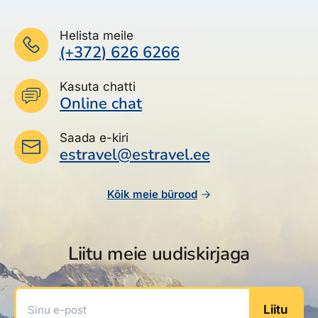
Helista meile
(+372) 626 6266
Kasuta chatti
Online chat
Saada e-kiri
estravel@estravel.ee
Kõik meie bürood
Liitu meie uudiskirjaga
Sinu e-post
Liitu