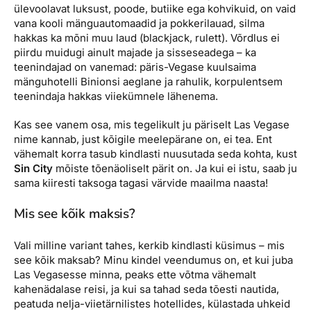
ülevoolavat luksust, poode, butiike ega kohvikuid, on vaid
vana kooli mänguautomaadid ja pokkerilauad, silma
hakkas ka mõni muu laud (blackjack, rulett). Võrdlus ei
piirdu muidugi ainult majade ja sisseseadega – ka
teenindajad on vanemad: päris-Vegase kuulsaima
mänguhotelli Binionsi aeglane ja rahulik, korpulentsem
teenindaja hakkas viiekümnele lähenema.
Kas see vanem osa, mis tegelikult ju päriselt Las Vegase
nime kannab, just kõigile meelepärane on, ei tea. Ent
vähemalt korra tasub kindlasti nuusutada seda kohta, kust
Sin City
mõiste tõenäoliselt pärit on. Ja kui ei istu, saab ju
sama kiiresti taksoga tagasi värvide maailma naasta!
Mis see kõik maksis?
Vali milline variant tahes, kerkib kindlasti küsimus – mis
see kõik maksab? Minu kindel veendumus on, et kui juba
Las Vegasesse minna, peaks ette võtma vähemalt
kahenädalase reisi, ja kui sa tahad seda tõesti nautida,
peatuda nelja-viietärnilistes hotellides, külastada uhkeid