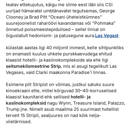
teatav ettekujutus, käigu me silme eest läbi siis CSI
Reisitarvete e-pood
Meist
Kuldkaart
uurijad hämaratel umbtänavatel tegutsemas, George
Ettevõttest, kontaktid, reisikonsultandi teenus, tule
Airalo eSIM
Platinum Club
Clooney ja Brad Pitt “Oceani üheteistkümnes”
tööle, uudised...
suurejoonelist raharöövi kavandamas või “Pohmaka”
Reisija meelespea
Püsisoodustused
õnnetud poissmeestepidulised – sellel linnal on
Ettevõttest
õigustatult hedonismi- ja patusegune aura.
Las Vegast
Boonuspunktid
Kontaktid
külastab aastas ligi 40 miljonit inimest, kelle sihtpunktiks
on enamasti kuulus uhkete purskkaevudega ehitud
Reisikonsultandi teenus
klaasist hotelli- ja kasiinokomplekside ala ehk ligi
seitsmekilomeetrine Strip
, mis ei asugi tegelikult Las
Tule tööle
Vegases, vaid Clarki maakonna Paradise’i linnas.
Uudised
Esimene pilt Stripist on võimas, justkui satuks suure
kinoekraani ette, millel kõrguvad 30–40-korruselised
klaasist kaunitarid ehk sellised
hotelli- ja
kasiinokompleksid
nagu Wynn, Treasure Island, Palazzo,
Trump jne. Nimelt asub maailma 25 suurimast hotellist
tervelt 15 Stripil, sealjuures on nad kõik nelja-
viietärnised.