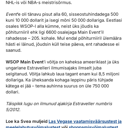
NHL-is või NBA-s meistrisõrmus.
Event
’e oli tänavu pisut alla 60, sisseostuhindadega 500
kuni 10 000 dollarit ja isegi mõni 50 000 dollariga. Eestlasi
osales WSOP-l alla kümne, neist üks jõudis ka
põhiturniiril ehk ligi 6600 osalejaga Main Event’il
rahadesse – 205. kohale. Mul endal põhiturniiril ülemäära
hästi ei läinud, jõudsin küll teise päeva, ent rahadesse ei
saanud.
WSOP Main Event
’i võitja on kaheksa ameeriklast ja üks
ungarlane Estravelleri ilmumisajaks ilmselt juba
selgitanud. Võitja lahkub laua tagant enam kui 8,5 miljoni
dollariga. Ka üheksanda kohaga leppinu päris tühjade
kätega ei jää – tema auhinna suurus on üle 750 000
dollari.
Täispikk lugu on ilmunud ajakirja Estraveller numbris
5/2012.
Loe ka Svea muljeid
Las Vegase vaatamisväärsustest ja
meelelahutusvõimalustest
või
shoppamisvõimalustest
.