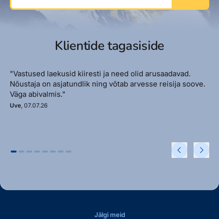
Klientide tagasiside
"Vastused laekusid kiiresti ja need olid arusaadavad.
Nõustaja on asjatundlik ning võtab arvesse reisija soove.
Väga abivalmis."
Uve
, 07.07.26
Jälgi meid