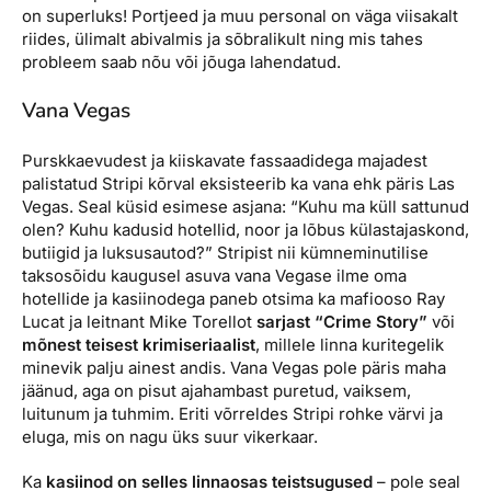
on superluks! Portjeed ja muu personal on väga viisakalt
riides, ülimalt abivalmis ja sõbralikult ning mis tahes
probleem saab nõu või jõuga lahendatud.
Vana Vegas
Purskkaevudest ja kiiskavate fassaadidega majadest
palistatud Stripi kõrval eksisteerib ka vana ehk päris Las
Vegas. Seal küsid esimese asjana: “Kuhu ma küll sattunud
olen? Kuhu kadusid hotellid, noor ja lõbus külastajaskond,
butiigid ja luksusautod?” Stripist nii kümneminutilise
taksosõidu kaugusel asuva vana Vegase ilme oma
hotellide ja kasiinodega paneb otsima ka mafiooso Ray
Lucat ja leitnant Mike Torellot
sarjast “Crime Story”
või
mõnest teisest krimiseriaalist
, millele linna kuritegelik
minevik palju ainest andis. Vana Vegas pole päris maha
jäänud, aga on pisut ajahambast puretud, vaiksem,
luitunum ja tuhmim. Eriti võrreldes Stripi rohke värvi ja
eluga, mis on nagu üks suur vikerkaar.
Ka
kasiinod on selles linnaosas teistsugused
– pole seal