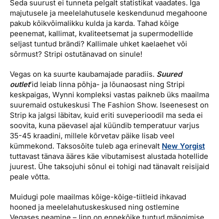
Seda suurust ei tunneta pelgalt statistikat vaadates. Iga
majutusele ja meelelahutusele keskendunud megahoone
pakub kõikvõimalikku kulda ja karda. Tahad kõige
peenemat, kallimat, kvaliteetsemat ja supermodellide
seljast tuntud brändi? Kallimale uhket kaelaehet või
sõrmust? Stripi ostutänavad on sinule!
Vegas on ka suurte kaubamajade paradiis.
Suured
outlet
’id leiab linna põhja- ja lõunaosast ning Stripi
keskpaigas, Wynni kompleksi vastas paikneb üks maailma
suuremaid ostukeskusi The Fashion Show. Iseenesest on
Strip ka jalgsi läbitav, kuid eriti suveperioodil ma seda ei
soovita, kuna päevasel ajal küündib temperatuur varjus
35-45 kraadini, millele kõrvetav päike lisab veel
kümmekond. Taksosõite tuleb aga erinevalt
New Yorgist
tuttavast tänava ääres käe vibutamisest alustada hotellide
juurest. Ühe taksojuhi sõnul ei tohigi nad tänavalt reisijaid
peale võtta.
Muidugi pole maailmas kõige-kõige-tiitleid ihkavad
hooned ja meelelahutuskeskused ning ostlemine
Vegases peamine – linn on ennekõike tuntud mängimise