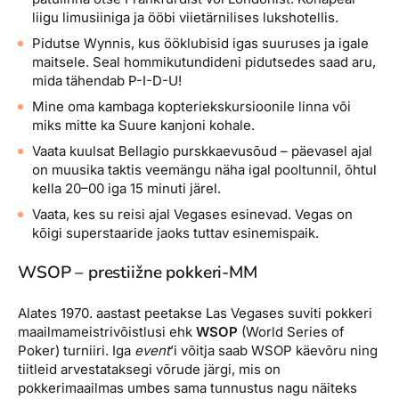
liigu limusiiniga ja ööbi viietärnilises lukshotellis.
Pidutse Wynnis, kus ööklubisid igas suuruses ja igale
maitsele. Seal hommikutundideni pidutsedes saad aru,
mida tähendab P-I-D-U!
Mine oma kambaga kopteriekskursioonile linna või
miks mitte ka Suure kanjoni kohale.
Vaata kuulsat Bellagio purskkaevusõud – päevasel ajal
on muusika taktis veemängu näha igal pooltunnil, õhtul
kella 20–00 iga 15 minuti järel.
Vaata, kes su reisi ajal Vegases esinevad. Vegas on
kõigi superstaaride jaoks tuttav esinemispaik.
WSOP – prestiižne pokkeri-MM
Alates 1970. aastast peetakse Las Vegases suviti pokkeri
maailmameistrivõistlusi ehk
WSOP
(World Series of
Poker) turniiri. Iga
event
’i võitja saab WSOP käevõru ning
tiitleid arvestataksegi võrude järgi, mis on
pokkerimaailmas umbes sama tunnustus nagu näiteks