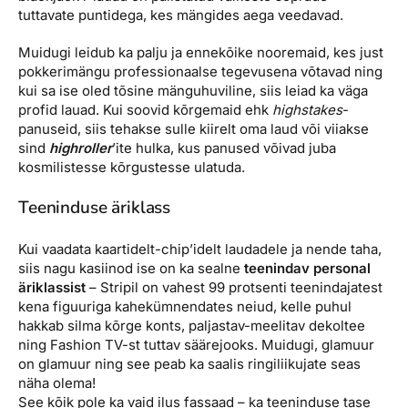
tuttavate puntidega, kes mängides aega veedavad.
Muidugi leidub ka palju ja ennekõike nooremaid, kes just
pokkerimängu professionaalse tegevusena võtavad ning
kui sa ise oled tõsine mänguhuviline, siis leiad ka väga
profid lauad. Kui soovid kõrgemaid ehk
highstakes
-
panuseid, siis tehakse sulle kiirelt oma laud või viiakse
sind
highroller
’ite hulka, kus panused võivad juba
kosmilistesse kõrgustesse ulatuda.
Teeninduse äriklass
Kui vaadata kaartidelt-chip’idelt laudadele ja nende taha,
siis nagu kasiinod ise on ka sealne
teenindav personal
äriklassist
– Stripil on vahest 99 protsenti teenindajatest
kena figuuriga kahekümnendates neiud, kelle puhul
hakkab silma kõrge konts, paljastav-meelitav dekoltee
ning Fashion TV-st tuttav säärejooks. Muidugi, glamuur
on glamuur ning see peab ka saalis ringiliikujate seas
näha olema!
See kõik pole ka vaid ilus fassaad – ka teeninduse tase