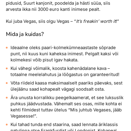
pidusid, Suurt kanjonit, poodelda ja hästi süüa, siis
arvesta ikka nii 3000 euro kanti inimese pealt.
Kui juba Vegas, siis olgu Vegas – “
It’s freakin’ worth it
!”
Mida ja kuidas?
Ideaalne oleks paari-kolmekümneaastaste sõprade
punt, nii kuus kuni kaheksa inimest. Pelgalt kaksi või
kolmekesi võib pisut igav hakata.
Kui vähegi võimalik, koosta kahenädalane kava –
totaalne meelelahutus ja lõõgastus on garanteeritud!
Võta riideid kaasa maksimaalselt paariks päevaks, sest
ülejäänu saad kohapealt vägagi soodsalt osta.
Ära unusta korralikku peegelkaamerat, et see luksuslik
puhkus jäädvustada. Vähemalt ses osas, mille kohta ei
kehti filmidest tuttav ütelus “Mis juhtub Vegases, jääb
Vegasesse!”.
Kui tahad tunda end staarina, saad lennata äriklassis
patulinna otse Frankfurdist või Londonist. Kohapeal