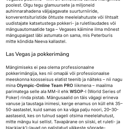
poolest. Olgu tegu glamuursete ja miljoneid
auhinnarahadena väljajagavate suurturniiride,
konverentsituristide õhtuste meelelahutuste või lihtsalt
uudistajate katsetustega pokkeri- ja ruletilaudades või
mänguautomaatide taga – Vegases käimine ilma mõnest
mängupaigast läbi astumata on sama, mis Peterburis
mitte kõndida Neeva kallastel.
Las Vegas ja pokkerimäng
Mängimiseks ei pea olema professionaalne
pokkerimängija, kes nii omapäi või professionaalse
meeskonna koosseisus elatist teenib ja näiteks – nii nagu
mina
Olympic-Online Team PRO
liikmena – maailma
parimatega selle ala MM-il ehk
WSOP
-l (World Series of
Poker) rinda pistab. Mängusaalid on täis vägagi erineva
vanuse ja taustaga inimesi, kerge enamus on küll ehk 35–
50-aastastel, kuid samas on ka väga palju noori, 20–30-
aastaseid, kes on tulnud sageli otsima meelelahutust,
mitte mängu kui sellist. Tavapärane on siiski, et ruleti- ja
blackjack’i-lauad on palistatud väikeste sõprade-