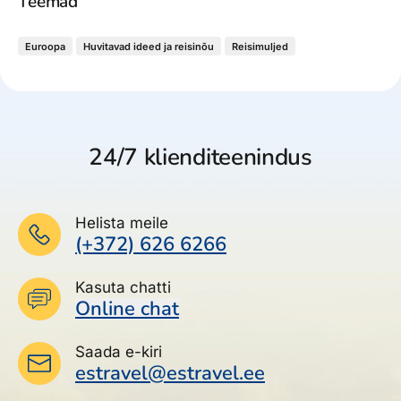
Teemad
Euroopa
Huvitavad ideed ja reisinõu
Reisimuljed
24/7 klienditeenindus
Helista meile
(+372) 626 6266
Kasuta chatti
Online chat
Saada e-kiri
estravel@estravel.ee