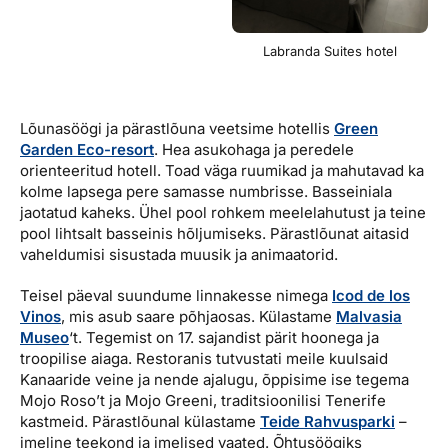
Labranda Suites hotel
Lõunasöögi ja pärastlõuna veetsime hotellis
Green
Garden Eco-resort
. Hea asukohaga ja peredele
orienteeritud hotell. Toad väga ruumikad ja mahutavad ka
kolme lapsega pere samasse numbrisse. Basseiniala
jaotatud kaheks. Ühel pool rohkem meelelahutust ja teine
pool lihtsalt basseinis hõljumiseks. Pärastlõunat aitasid
vaheldumisi sisustada muusik ja animaatorid.
Teisel päeval suundume linnakesse nimega
Icod de los
Vinos
, mis asub saare põhjaosas. Külastame
Malvasia
Museo
‘t. Tegemist on 17. sajandist pärit hoonega ja
troopilise aiaga. Restoranis tutvustati meile kuulsaid
Kanaaride veine ja nende ajalugu, õppisime ise tegema
Mojo Roso’t ja Mojo Greeni, traditsioonilisi Tenerife
kastmeid. Pärastlõunal külastame
Teide Rahvusparki
–
imeline teekond ja imelised vaated. Õhtusöögiks