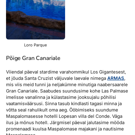
Loro Parque
Põige Gran Canariale
Viiendal päeval stardime varahommikul Los Gigantesest,
et jõuda Santa Cruzist väljuvale laevale nimega
ARMAS
,
mis viis meid tunni ja neljakümne minutiga naabersaarele
Gran Canariale. Saabudes suundusime kohe Las Palmase
imelisse vanalinna ja külastasime jooksujalu põhilisi
vaatamisväärsusi. Sinna tasub kindlasti tagasi minna ja
võtta seal rahulikult oma aeg. Ööbimiseks suundume
Maspalomasesse hotelli Lopesan villa del Conde. Väga
ilus ja mõnus hotell. Järgmisel päeval jalutasime mööda
promenaadi kuulsa Maspalomase majakani ja nautisime