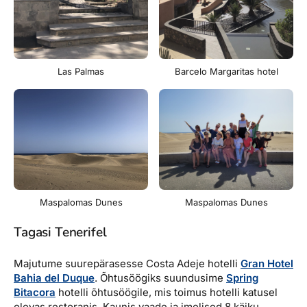
Las Palmas
Barcelo Margaritas hotel
Maspalomas Dunes
Maspalomas Dunes
Tagasi Tenerifel
Majutume suurepärasesse Costa Adeje hotelli
Gran Hotel
Bahia del Duque
. Õhtusöögiks suundusime
Spring
Bitacora
hotelli õhtusöögile, mis toimus hotelli katusel
olevas restoranis. Kaunis vaade ja imelised 8 käiku.