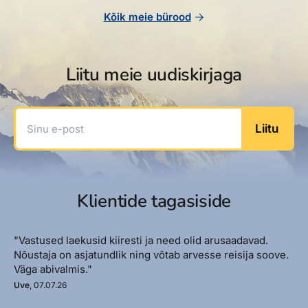
Kõik meie bürood
Liitu meie uudiskirjaga
Sinu e-post
Liitu
Klientide tagasiside
"Vastused laekusid kiiresti ja need olid arusaadavad.
Nõustaja on asjatundlik ning võtab arvesse reisija soove.
Väga abivalmis."
Uve
, 07.07.26