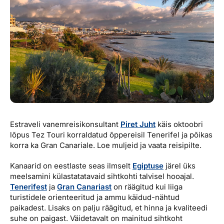
Reisitarvete e-pood
Meist
Kuldkaart
Ettevõttest, kontaktid, reisikonsultandi teenus, tule
Airalo eSIM
Platinum Club
tööle, uudised...
Reisija meelespea
Püsisoodustused
Ettevõttest
Boonuspunktid
Kontaktid
Reisikonsultandi teenus
Tule tööle
Estraveli vanemreisikonsultant
Piret Juht
käis oktoobri
Uudised
lõpus Tez Touri korraldatud õppereisil Tenerifel ja põikas
korra ka Gran Canariale. Loe muljeid ja vaata reisipilte.
Kanaarid on eestlaste seas ilmselt
Egiptuse
järel üks
meelsamini külastatatavaid sihtkohti talvisel hooajal.
Tenerifest
ja
Gran Canariast
on räägitud kui liiga
turistidele orienteeritud ja ammu käidud-nähtud
paikadest. Lisaks on palju räägitud, et hinna ja kvaliteedi
suhe on paigast. Väidetavalt on mainitud sihtkoht