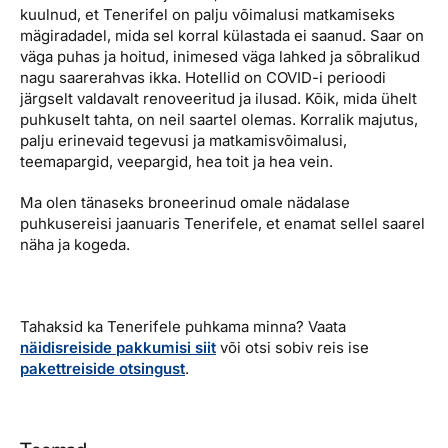
kuulnud, et Tenerifel on palju võimalusi matkamiseks
mägiradadel, mida sel korral külastada ei saanud. Saar on
väga puhas ja hoitud, inimesed väga lahked ja sõbralikud
nagu saarerahvas ikka. Hotellid on COVID-i perioodi
järgselt valdavalt renoveeritud ja ilusad. Kõik, mida ühelt
puhkuselt tahta, on neil saartel olemas. Korralik majutus,
palju erinevaid tegevusi ja matkamisvõimalusi,
teemapargid, veepargid, hea toit ja hea vein.
Ma olen tänaseks broneerinud omale nädalase
puhkusereisi jaanuaris Tenerifele, et enamat sellel saarel
näha ja kogeda.
Tahaksid ka Tenerifele puhkama minna? Vaata
näidisreiside pakkumisi siit
või otsi sobiv reis ise
pakettreiside otsingust
.