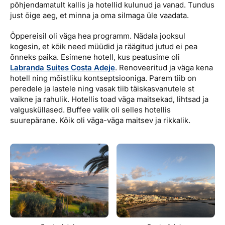
põhjendamatult kallis ja hotellid kulunud ja vanad. Tundus
just õige aeg, et minna ja oma silmaga üle vaadata.
Õppereisil oli väga hea programm. Nädala jooksul
kogesin, et kõik need müüdid ja räägitud jutud ei pea
õnneks paika. Esimene hotell, kus peatusime oli
Labranda Suites Costa Adeje
. Renoveeritud ja väga kena
hotell ning mõistliku kontseptsiooniga. Parem tiib on
peredele ja lastele ning vasak tiib täiskasvanutele st
vaikne ja rahulik. Hotellis toad väga maitsekad, lihtsad ja
valgusküllased. Buffee valik oli selles hotellis
suurepärane. Kõik oli väga-väga maitsev ja rikkalik.