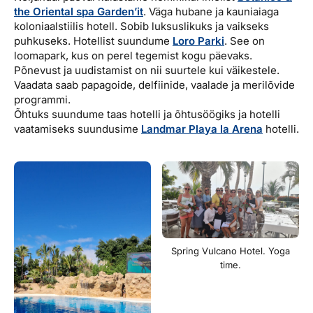
the Oriental spa Garden’it
. Väga hubane ja kauniaiaga
koloniaalstiilis hotell. Sobib luksuslikuks ja vaikseks
puhkuseks. Hotellist suundume
Loro Parki
. See on
loomapark, kus on perel tegemist kogu päevaks.
Põnevust ja uudistamist on nii suurtele kui väikestele.
Vaadata saab papagoide, delfiinide, vaalade ja merilõvide
programmi.
Õhtuks suundume taas hotelli ja õhtusöögiks ja hotelli
vaatamiseks suundusime
Landmar Playa la Arena
hotelli.
Spring Vulcano Hotel. Yoga
time.