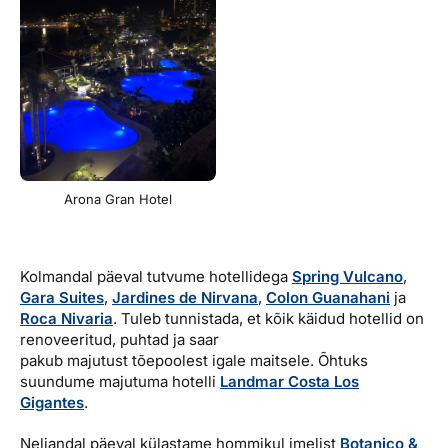
Arona Gran Hotel
Kolmandal päeval tutvume hotellidega
Spring Vulcano
,
Gara Suites
,
Jardines de Nirvana
,
Colon Guanahani
ja
Roca Nivaria
. Tuleb tunnistada, et kõik käidud hotellid on
renoveeritud, puhtad ja saar
pakub majutust tõepoolest igale maitsele. Õhtuks
suundume majutuma hotelli
Landmar Costa Los
Gigantes
.
Neljandal päeval külastame hommikul imelist
Botanico &