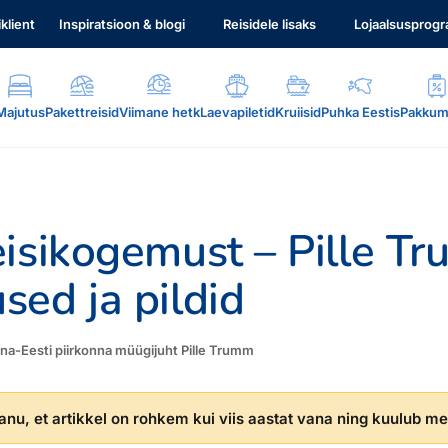
iklient
Inspiratsioon & blogi
Reisidele lisaks
Lojaalsusprog
Majutus
Pakettreisid
Viimane hetk
Laevapiletid
Kruiisid
Puhka Eestis
Pakkum
isikogemust – Pille T
ed ja pildid
.
una-Eesti piirkonna müügijuht Pille Trumm
nu, et artikkel on rohkem kui viis aastat vana ning kuulub mei