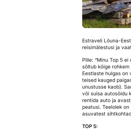
Estraveli Lõuna-Eest
reisimälestusi ja vaat
Pille: “Minu Top 5 ei 
sõltub kõige rohkem 
Eestlaste hulgas on
teised kauged paigad,
unustusse kaob). Sa
või suisa autosõidu k
rentida auto ja ava
peatusi. Teelolek on 
asuvatest sihtkohtad
TOP 5: