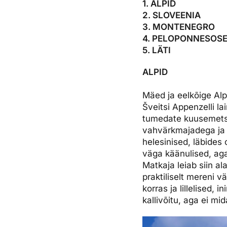
1. ALPID
2. SLOVEENIA
3. MONTENEGRO
4. PELOPONNESOS
5. LÄTI
ALPID
Mäed ja eelkõige Alpi
Šveitsi Appenzelli l
tumedate kuusemets
vahvärkmajadega ja li
helesinised, läbide
väga käänulised, aga 
Matkaja leiab siin al
praktiliselt mereni v
korras ja lillelised,
kallivõitu, aga ei m