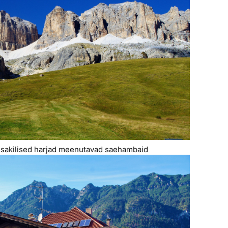
 sakilised harjad meenutavad saehambaid