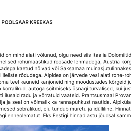
E POOLSAAR KREEKAS
d on mind alati võlunud, olgu need siis Itaalia Dolomiit
ainelised rohumaastikud roosade lehmadega, Austria kõr
adega kaetud nõlvad või Saksamaa muinasjutulinnake
lleliste rõdudega. Alpides on järvede vesi alati rohe-roh
s oma teel kauneid kanjoneid ning moodustades kõrgeid 
korralikud, autoga sõitmiseks üsnagi turvalised, kui just
ati ilusaid radu ja võrratuid vaateid. Prantsusmaal Prova
älja ja seal on võimalik ka rannapuhkust nautida. Alpikül
 inimesed sõbralikud, elu tundub muretu ja idülliline. Hinn
idagi enneolematut. Eks Eestigi hinnad astu jõudsal samm