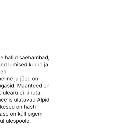
ide hallid saehambad,
ged lumised kurud ja
sed
eline ja jõed on
jugasid. Maanteed on
 ülearu ei kihuta.
nce´is ulatuvad Alpid
akesed on hästi
atase on küll pigem
ul ülespoole.