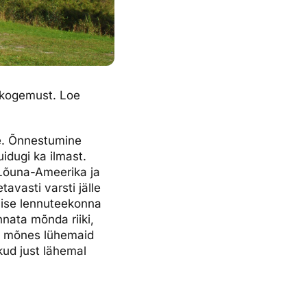
ikogemust. Loe
ine. Õnnestumine
idugi ka ilmast.
 Lõuna-Ameerika ja
avasti varsti jälle
nise lennuteekonna
nnata mõnda riiki,
ja mõnes lühemaid
kud just lähemal