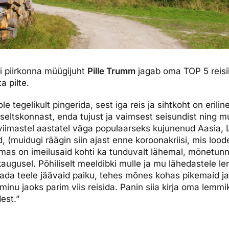
i piirkonna müügijuht
Pille Trumm
jagab oma TOP 5 reis
a pilte.
ole tegelikult pingerida, sest iga reis ja sihtkoht on eril
seltskonnast, enda tujust ja vaimsest seisundist ning mu
 viimastel aastatel väga populaarseks kujunenud Aasia,
 (muidugi räägin siin ajast enne koroonakriisi, mis loodet
mas on imeilusaid kohti ka tunduvalt lähemal, mõnetun
augusel. Põhiliselt meeldibki mulle ja mu lähedastele le
stada teele jäävaid paiku, tehes mõnes kohas pikemaid 
minu jaoks parim viis reisida. Panin siia kirja oma lemmi
est.”