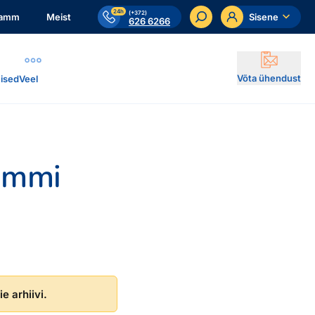
24h
(+372)
ramm
Meist
Sisene
626 6266
Võta ühendust
ised
Veel
rummi
e arhiivi.