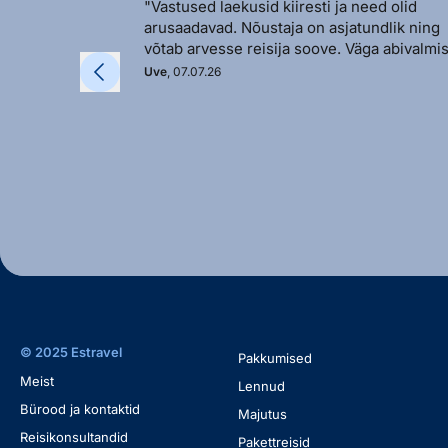
"Vastused laekusid kiiresti ja need olid
arusaadavad. Nõustaja on asjatundlik ning
võtab arvesse reisija soove. Väga abivalmis
Uve
, 07.07.26
© 2025 Estravel
Pakkumised
Meist
Lennud
Bürood ja kontaktid
Majutus
Reisikonsultandid
Pakettreisid