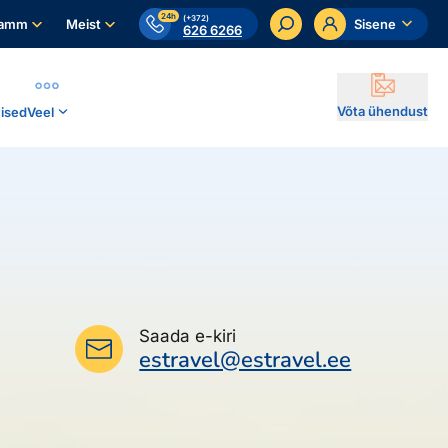
24h
(+372)
ramm
Meist
Sisene
626 6266
Võta ühendust
ised
Veel
Saada e-kiri
estravel@estravel.ee