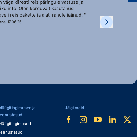
n väga kiiresti reisipäringule vastuse ja
"Sõbralik ja avat
liku info. Olen korduvalt kasutanud
vastutulek ja ki
aveli reisipakette ja alati rahule jäänud. "
soovi korral. "
ana
, 17.06.26
Kadi
, 11.06.26
Müügitingimused ja
Jälgi meid
teenustasud
Müügitingimused
Teenustasud