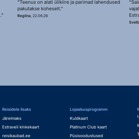
"Teenus on alati ülikiire ja parimad lahendused
"Sai
pakutakse koheselt."
vaja
."
Estr
Regiina
, 22.06.26
Svetl
Reisidele lisaks
Lojaalsusprogramm
Järelmaks
Kuldkaart
Estraveli kinkekaart
Platinum Club kaart
reisikaubad.ee
Püsisoodustused