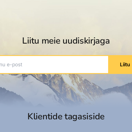
dised...
Liitu meie uudiskirjaga
 e-post
Liitu
Klientide tagasiside