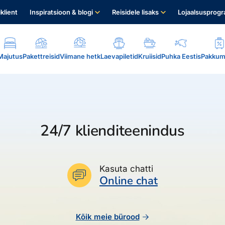
iklient
Inspiratsioon & blogi
Reisidele lisaks
Lojaalsusprog
Majutus
Pakettreisid
Viimane hetk
Laevapiletid
Kruiisid
Puhka Eestis
Pakkum
24/7 klienditeenindus
.
Kasuta chatti
Online chat
Kõik meie bürood