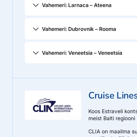
Islands – Praslin Island – La Digue– Mahe
Vahemeri: Larnaca – Ateena
Larnaca, Küpros – Paphos, Küpros – Antalya, Tür
Santorini, Kreeka – Mykonos, Kreeka – Piraeus 
Vahemeri: Dubrovnik – Rooma
Dubrovnik, Horvaatia – Split, Horvaatia – Hvar, H
Itaalia – Amalfi, Itaalia – Sorrento, Itaalia – Civit
Vahemeri: Veneetsia – Veneetsia
Veneetsia, Itaalia – Pirau, Sloveenia – Mali Losin
Opatija, Horvaatia – Rovinj, Horvaatia – Veneetsia,
Cruise Lines
Koos Estraveli kont
meist Balti regiooni
CLIA on maailma su