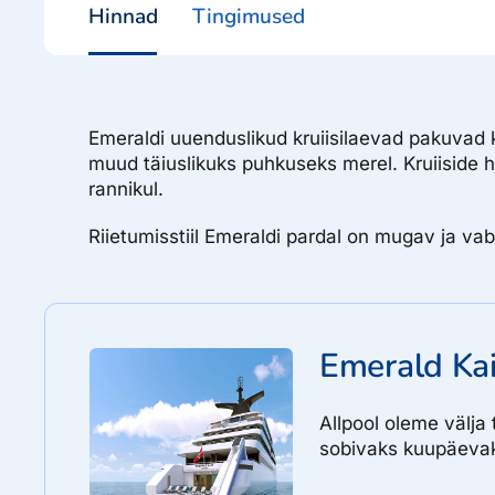
Hinnad
Tingimused
Emeraldi uuenduslikud kruiisilaevad pakuvad k
muud täiuslikuks puhkuseks merel. Kruiiside 
rannikul.
Riietumisstiil Emeraldi pardal on mugav ja vab
Emerald Kai
​Allpool oleme välja
sobivaks kuupäevaks