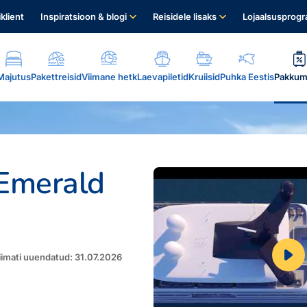
iklient
Inspiratsioon & blogi
Reisidele lisaks
Lojaalsusprog
Majutus
Pakettreisid
Viimane hetk
Laevapiletid
Kruiisid
Puhka Eestis
Pakkum
 Emerald
.
iimati uuendatud: 31.07.2026