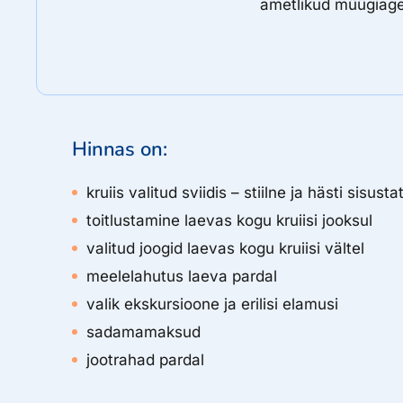
ametlikud müügiage
Hinnas on:
​kruiis valitud sviidis – stiilne ja hästi sisus
toitlustamine laevas kogu kruiisi jooksul
valitud joogid laevas kogu kruiisi vältel
meelelahutus laeva pardal
valik ekskursioone ja erilisi elamusi
sadamamaksud
jootrahad pardal