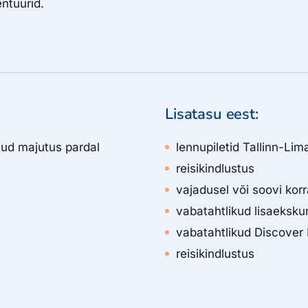
ntuurid.
Lisatasu eest:
tatud majutus pardal
lennupiletid Tallinn-Lim
reisikindlustus
vajadusel või soovi korr
vabatahtlikud lisaeksku
vabatahtlikud Discover
reisikindlustus