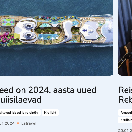
eed on 2024. aasta uued
Rei
ruiisilaevad
Reb
itavad ideed ja reisinõu
Kruiisid
Ameeri
Kruiisi
01.2024
Estravel
29.01.