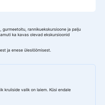
, gurmeetoitu, rannikuekskursioone ja palju
 samuti ka kavas olevad ekskursioonid
test ja enese üleslöömisest.
ik kruiiside valik on laiem. Küsi endale