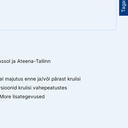
Tagasiside
assol ja Ateena-Tallinn
al majutus enne ja/või pärast kruiisi
rsioonid kruiisi vahepeatustes
 More lisategevused