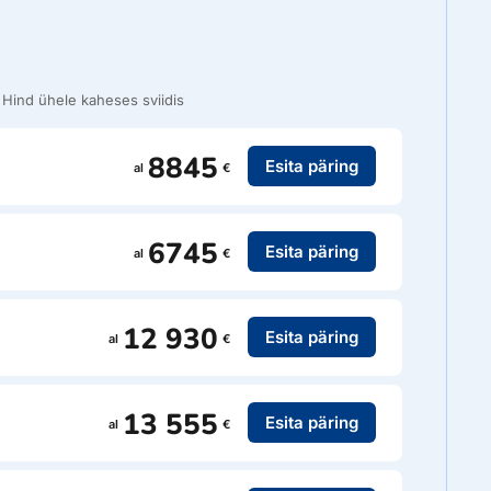
Hind ühele kaheses sviidis
8845
Esita päring
al
€
6745
Esita päring
al
€
12 930
Esita päring
al
€
13 555
Esita päring
al
€