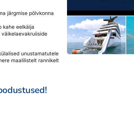
dised...
oma järgmise põlvkonna
b kahe eelkäija
 väikelaevakruiiside
külalised unustamatutele
re maalilistelt rannikelt
soodustused!