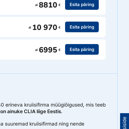
8810
Esita päring
al
€
10 970
Esita päring
al
€
6995
Esita päring
al
€
40 erineva kruiisifirma müügiõigused, mis teeb
 on ainuke CLIA liige Eestis
.
a suuremad kruiisifirmad ning nende