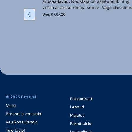
arusaadavad. Nõustaja on asjatundlik ning
võtab arvesse reisija soove. Väga abivalmis
Uve
, 07.07.26
© 2025 Estravel
Pakkumised
Meist
Lennud
Bürood ja kontaktid
Majutus
Reisikonsultandid
Pakettreisid
Tule tööle!
Laevapiletid