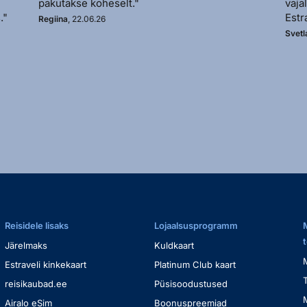
pakutakse koheselt."
vaja
."
Estr
Regiina
, 22.06.26
Svetl
Reisidele lisaks
Lojaalsusprogramm
Järelmaks
Kuldkaart
Estraveli kinkekaart
Platinum Club kaart
reisikaubad.ee
Püsisoodustused
Airalo eSim
Boonuspreemiad