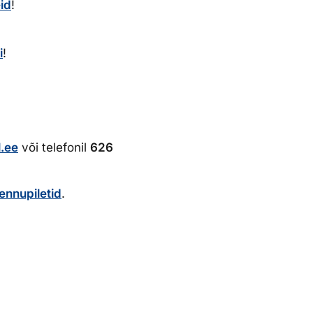
id
!
i
!
.ee
või telefonil
626
lennupiletid
.