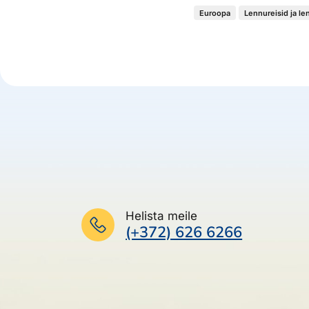
Euroopa
Lennureisid ja le
Helista meile
(+372) 626 6266