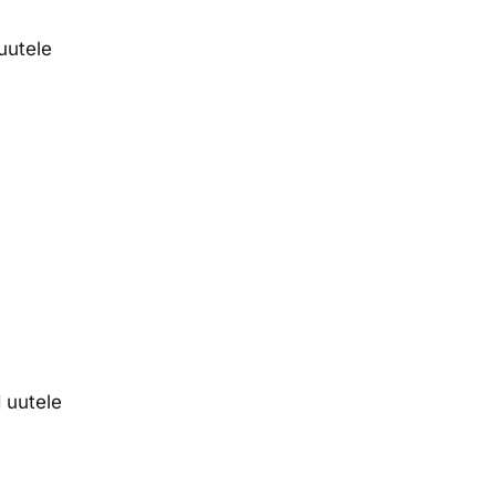
uutele
 uutele