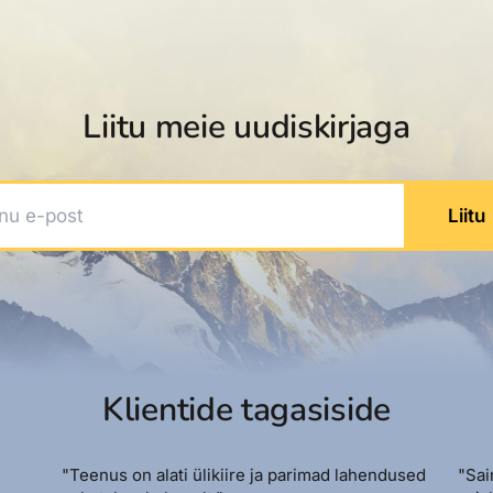
Liitu meie uudiskirjaga
 e-post
Liitu
Klientide tagasiside
"Teenus on alati ülikiire ja parimad lahendused
"Sai