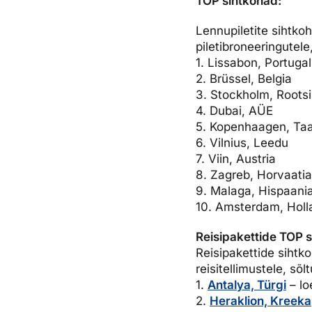
TOP sihtkohad:
Ettevõttest, kontaktid, reisikonsultandi teenus, tule tööle, uu
Airalo eSIM
Platinum Club
Lennupiletite sihtko
piletibroneeringutel
Reisija meelespea
Püsisoodustused
Ettevõttest
1. Lissabon, Portugal
Boonuspunktid
Kontaktid
2. Brüssel, Belgia
3. Stockholm, Rootsi
Reisikonsultandi teenus
4. Dubai, AÜE
Tule tööle
5. Kopenhaagen, Taa
6. Vilnius, Leedu
Uudised
7. Viin, Austria
8. Zagreb, Horvaatia
9. Malaga, Hispaani
10. Amsterdam, Holl
Reisipakettide TOP 
Reisipakettide sihtk
reisitellimustele, sõ
1.
Antalya, Türgi
– lo
2.
Heraklion, Kreeka