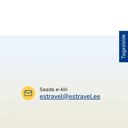
Tagasiside
Saada e-kiri
estravel@estravel.ee