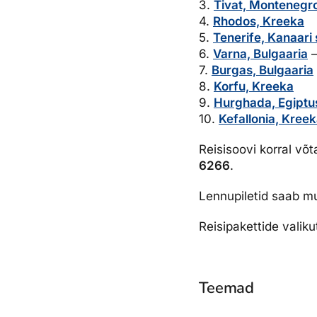
3.
Tivat, Montenegr
4.
Rhodos, Kreeka
5.
Tenerife, Kanaari
6.
Varna, Bulgaaria
–
7.
Burgas, Bulgaaria
8.
Korfu, Kreeka
9.
Hurghada, Egiptu
10.
Kefallonia, Kree
Reisisoovi korral võ
6266
.
Lennupiletid saab mu
Reisipakettide valiku
Teemad