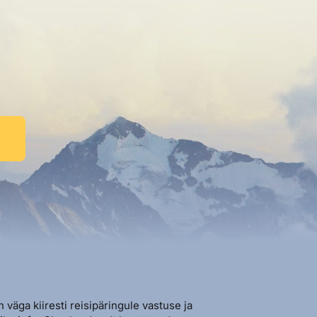
n väga kiiresti reisipäringule vastuse ja
"Sõbralik ja avat