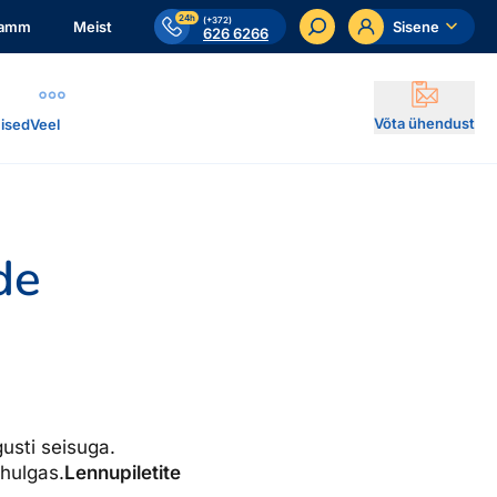
24h
(+372)
ramm
Meist
Sisene
626 6266
Võta ühendust
ised
Veel
de
usti seisuga.
 hulgas.
Lennupiletite