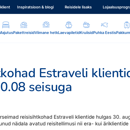
iklient
Inspiratsioon & blogi
Reisidele lisaks
Lojaalsusprog
Majutus
Pakettreisid
Viimane hetk
Laevapiletid
Kruiisid
Puhka Eestis
Pakkum
kohad Estraveli klienti
0.08 seisuga
.
seimad reisisihtkohad Estraveli klientide hulgas 30. aug
d nädala avatud reisitellimusi nii era- kui äriklientide