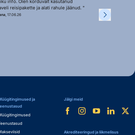
liku info. Olen korduvalt kasutanud
vastutulek ja ki
aveli reisipakette ja alati rahule jäänud. "
soovi korral. "
ana
, 17.06.26
Kadi
, 11.06.26
Müügitingimused ja
Jälgi meid
teenustasud
Müügitingimused
Teenustasud
Makseviisid
Akrediteeringud ja liikmelisus