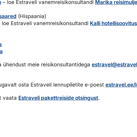
o
– loe Estraveli vanemreisikonsultandi
Marika reisimulje
 saared
(Hispaania)
 loe Estraveli vanemreisikonsultandi
Kalli hotellisoovitus
s
ka
ta ühendust meie reisikonsultantidega
estravel@estravel
gavalt osta Estraveli lennupiletite e-poest
estravel.ee/
t vaata
Estraveli pakettreiside otsingust
.