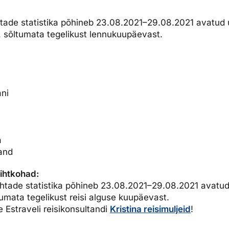
dised...
htade statistika põhineb 23.08.2021–29.08.2021 avatud 
e, sõltumata tegelikust lennukuupäevast.
ni
a
and
sihtkohad:
ohtade statistika põhineb 23.08.2021–29.08.2021 avatud
ltumata tegelikust reisi alguse kuupäevast.
e Estraveli reisikonsultandi
Kristina reisimuljeid
!